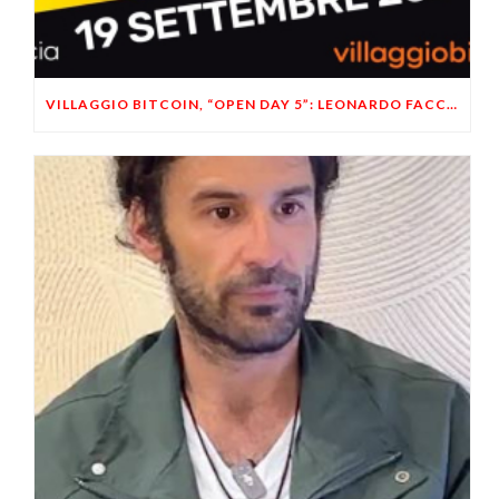
VILLAGGIO BITCOIN, “OPEN DAY 5”: LEONARDO FACCO OSPITE A BRESCIA