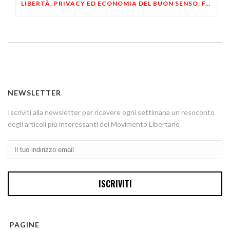
LIBERTÀ, PRIVACY ED ECONOMIA DEL BUON SENSO: FACCO E MUSUMECI A CASALECCHIO DI RENO (BO)
NEWSLETTER
Iscriviti alla newsletter per ricevere ogni settimana un resoconto
degli articoli più interessanti del Movimento Libertario
PAGINE