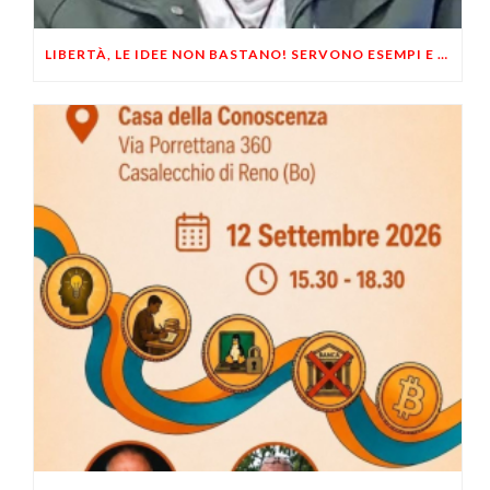
LIBERTÀ, LE IDEE NON BASTANO! SERVONO ESEMPI E UN PO’ DI COERENZA