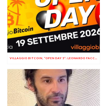
VILLAGGIO BITCOIN, “OPEN DAY 5”: LEONARDO FACCO OSPITE A BRESCIA