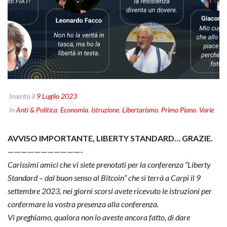
Inserito il
9 Luglio 2023
In
Anti & Politica
,
Economia
,
Istruzione
,
Libertarismo
,
Primo Piano
,
Varie
AVVISO IMPORTANTE, LIBERTY STANDARD… GRAZIE.
———————————-
Carissimi amici che vi siete prenotati per la conferenza “Liberty
Standard – dal buon senso al Bitcoin” che si terrà a Carpi il 9
settembre 2023, nei giorni scorsi avete ricevuto le istruzioni per
confermare la vostra presenza alla conferenza.
Vi preghiamo, qualora non lo aveste ancora fatto, di dare