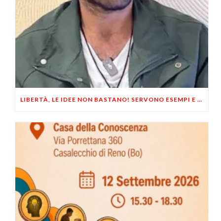
LIBERTÀ, LE IDEE NON BASTANO! SERVONO ESEMPI E UN PO’ DI COERENZA