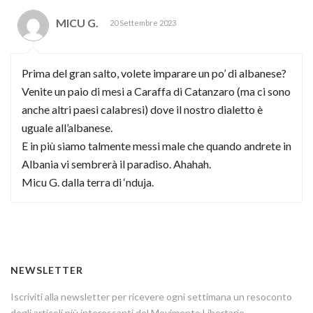
MICU G.
20 Settembre 2023
Prima del gran salto, volete imparare un po’ di albanese?
Venite un paio di mesi a Caraffa di Catanzaro (ma ci sono
anche altri paesi calabresi) dove il nostro dialetto è
uguale all’albanese.
E in più siamo talmente messi male che quando andrete in
Albania vi sembrerà il paradiso. Ahahah.
Micu G. dalla terra di ‘nduja.
NEWSLETTER
Iscriviti alla newsletter per ricevere ogni settimana un resoconto
degli articoli più interessanti del Movimento Libertario