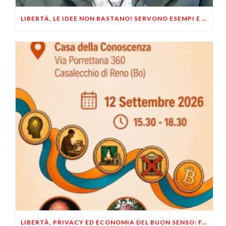
LIBERTÀ, LE IDEE NON BASTANO! SERVONO ESEMPI E UN PO’ DI COERENZA
LIBERTÀ, PRIVACY ED ECONOMIA DEL BUON SENSO: FACCO E MUSUMECI A CASALECCHIO DI RENO (BO)