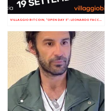
VILLAGGIO BITCOIN, “OPEN DAY 5”: LEONARDO FACCO OSPITE A BRESCIA