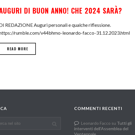
AUGURI DI BUON ANNO! CHE 2024 SARÀ?
DI REDAZIONE Auguri personali e qualche riflessione.
https://rumble.com/v44bhmo-leonardo-facco-31.12.2023.html
READ MORE
RCA
COMMENTI RECENTI
Leonardo Facco
su
Tutti gli
interventi dell’Assemblea del
Ventennale