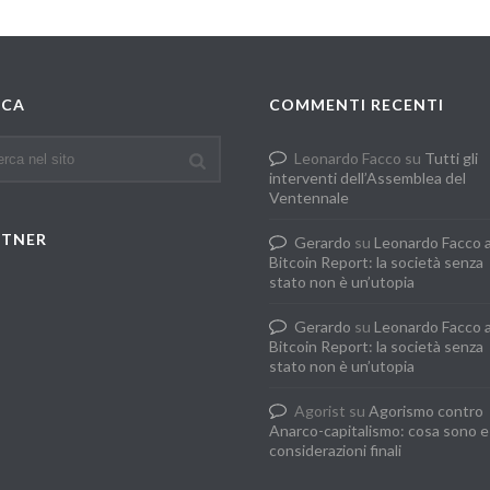
RCA
COMMENTI RECENTI
Leonardo Facco
su
Tutti gli
interventi dell’Assemblea del
Ventennale
RTNER
Gerardo
su
Leonardo Facco 
Bitcoin Report: la società senza
stato non è un’utopia
Gerardo
su
Leonardo Facco 
Bitcoin Report: la società senza
stato non è un’utopia
Agorist
su
Agorismo contro
Anarco-capitalismo: cosa sono e
considerazioni finali