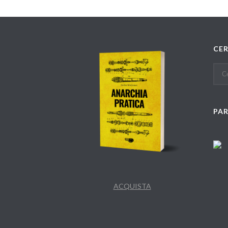
CE
PA
ACQUISTA