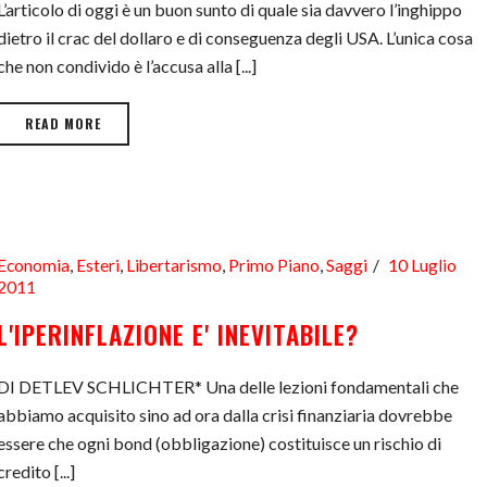
L’articolo di oggi è un buon sunto di quale sia davvero l’inghippo
dietro il crac del dollaro e di conseguenza degli USA. L’unica cosa
che non condivido è l’accusa alla [...]
READ MORE
Economia
,
Esteri
,
Libertarismo
,
Primo Piano
,
Saggi
10 Luglio
2011
L'IPERINFLAZIONE E' INEVITABILE?
DI DETLEV SCHLICHTER* Una delle lezioni fondamentali che
abbiamo acquisito sino ad ora dalla crisi finanziaria dovrebbe
essere che ogni bond (obbligazione) costituisce un rischio di
credito [...]