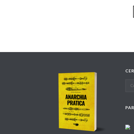
CE
PA