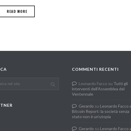
READ MORE
RCA
COMMENTI RECENTI
Leonardo Facco
su
Tutti gli
interventi dell’Assemblea del
Ventennale
RTNER
Gerardo
su
Leonardo Facco 
Bitcoin Report: la società senza
stato non è un’utopia
Gerardo
su
Leonardo Facco 