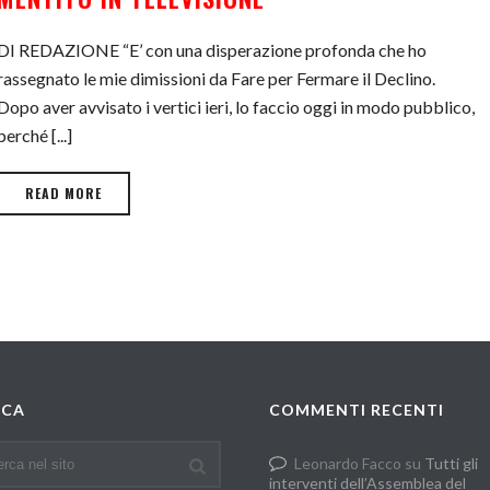
DI REDAZIONE “E’ con una disperazione profonda che ho
rassegnato le mie dimissioni da Fare per Fermare il Declino.
Dopo aver avvisato i vertici ieri, lo faccio oggi in modo pubblico,
perché [...]
READ MORE
RCA
COMMENTI RECENTI
Leonardo Facco
su
Tutti gli
interventi dell’Assemblea del