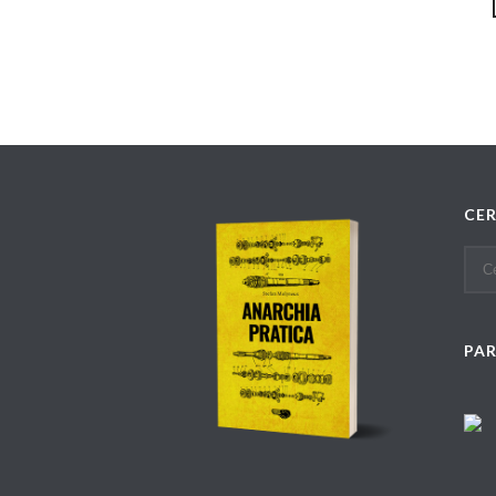
CE
PA