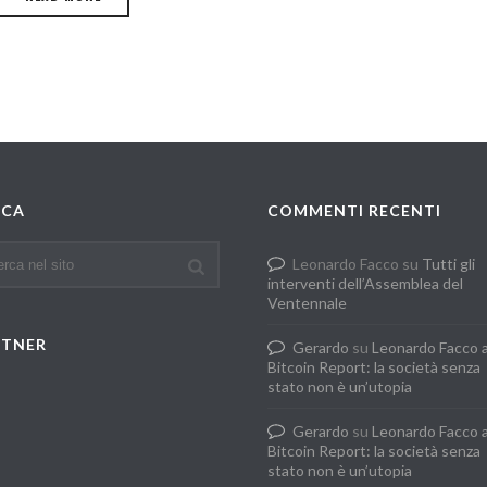
RCA
COMMENTI RECENTI
Leonardo Facco
su
Tutti gli
interventi dell’Assemblea del
Ventennale
RTNER
Gerardo
su
Leonardo Facco 
Bitcoin Report: la società senza
stato non è un’utopia
Gerardo
su
Leonardo Facco 
Bitcoin Report: la società senza
stato non è un’utopia