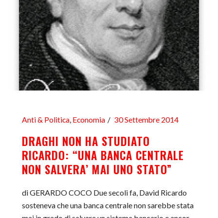
Anti & Politica
,
Economia
30 Settembre 2014
DRAGHI NON HA STUDIATO
RICARDO: “UNA BANCA CENTRALE
NON SALVERA’ MAI UNO STATO”
di GERARDO COCO Due secoli fa, David Ricardo
sosteneva che una banca centrale non sarebbe stata
mai in grado di salvare un sistema bancario e ancor