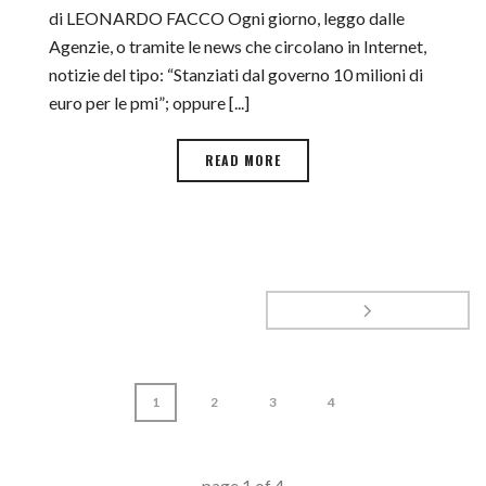
di LEONARDO FACCO Ogni giorno, leggo dalle
Agenzie, o tramite le news che circolano in Internet,
notizie del tipo: “Stanziati dal governo 10 milioni di
euro per le pmi”; oppure [...]
READ MORE
1
2
3
4
page
1
of
4