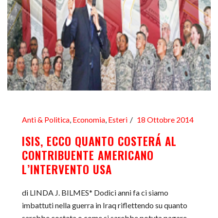
Anti & Politica
,
Economia
,
Esteri
18 Ottobre 2014
ISIS, ECCO QUANTO COSTERÁ AL
CONTRIBUENTE AMERICANO
L’INTERVENTO USA
di LINDA J. BILMES* Dodici anni fa ci siamo
imbattuti nella guerra in Iraq riflettendo su quanto
sarebbe costata o come si sarebbe potuta pagare.