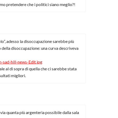
o pretendere che i politici siano meglio?!
olo”, adesso la disoccupazione sarebbe più
to della disoccupazione: una curva descriveva
sad-hill-news-Edit.jpg
e al di sopra di quella che ci sarebbe stata
ultati migliori.
ia quanta più argenteria possibile dalla sala