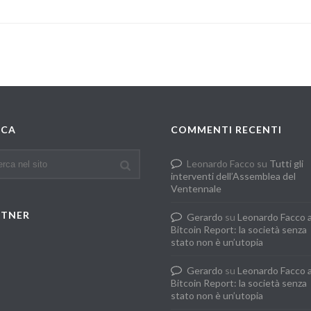
RCA
COMMENTI RECENTI
Leonardo Facco
su
Tutti gli
interventi dell’Assemblea del
Ventennale
RTNER
Gerardo
su
Leonardo Facco 
Bitcoin Report: la società senza
stato non è un’utopia
Gerardo
su
Leonardo Facco 
Bitcoin Report: la società senza
stato non è un’utopia