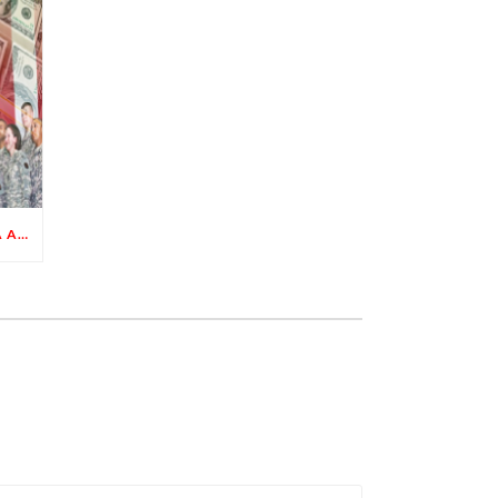
ISIS, ECCO QUANTO COSTERÁ AL CONTRIBUENTE AMERICANO L’INTERVENTO USA