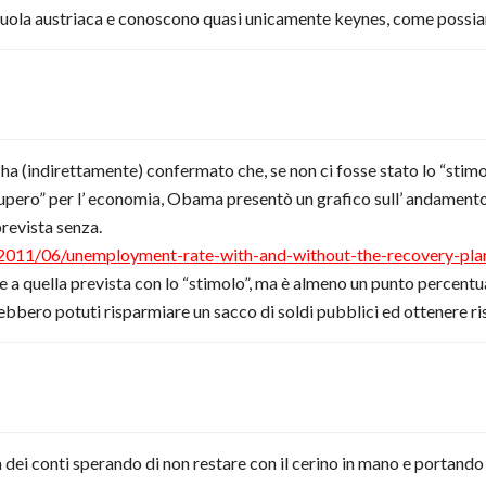
cuola austriaca e conoscono quasi unicamente keynes, come possiam
 ha (indirettamente) confermato che, se non ci fosse stato lo “stim
recupero” per l’ economia, Obama presentò un grafico sull’ andamen
 prevista senza.
2011/06/unemployment-rate-with-and-without-the-recovery-plan-
 a quella prevista con lo “stimolo”, ma è almeno un punto percentual
rebbero potuti risparmiare un sacco di soldi pubblici ed ottenere ris
ei conti sperando di non restare con il cerino in mano e portando v