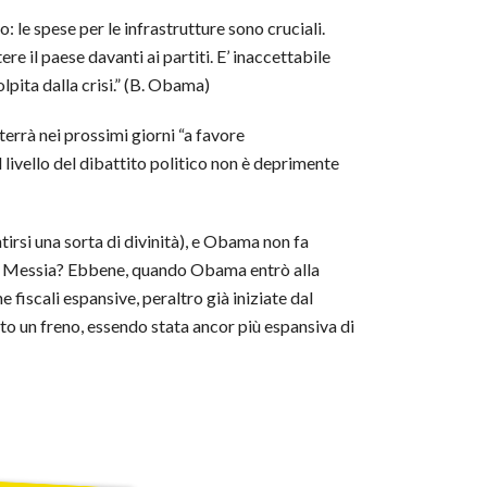
: le spese per le infrastrutture sono cruciali.
re il paese davanti ai partiti. E’ inaccettabile
olpita dalla crisi.” (B. Obama)
rrà nei prossimi giorni “a favore
 livello del dibattito politico non è deprimente
tirsi una sorta di divinità), e Obama non fa
uovo Messia? Ebbene, quando Obama entrò alla
 fiscali espansive, peraltro già iniziate dal
ato un freno, essendo stata ancor più espansiva di