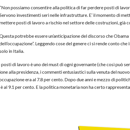
“Non possiamo consentire alla politica di far perdere posti di lavoro
Servono investimenti seri nelle infrastrutture. E’ il momento di mette
mettere posti di lavoro a rischio nel settore delle costruzioni, già c
Questa potrebbe essere un’anticipazione del discorso che Obama te
dell’occupazione”. Leggendo cose del genere ci si rende conto che il
solo in Italia.
 posti di lavoro è uno dei must di ogni governante (che così può sen
ezione alla presidenza, i commenti entusiastici sulla venuta del n
occupazione era al 7.8 per cento. Dopo due anni e mezzo di politiche
è al 9.1 per cento. E la politica monetaria non ha certo rappresent