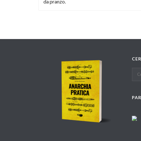
da pranzo.
CE
PA