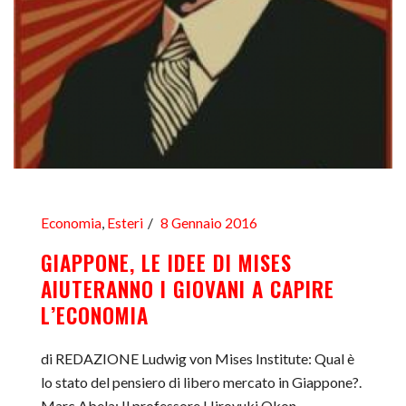
Economia
,
Esteri
8 Gennaio 2016
GIAPPONE, LE IDEE DI MISES
AIUTERANNO I GIOVANI A CAPIRE
L’ECONOMIA
di REDAZIONE Ludwig von Mises Institute: Qual è
lo stato del pensiero di libero mercato in Giappone?.
Marc Abela: Il professore Hiroyuki Okon,