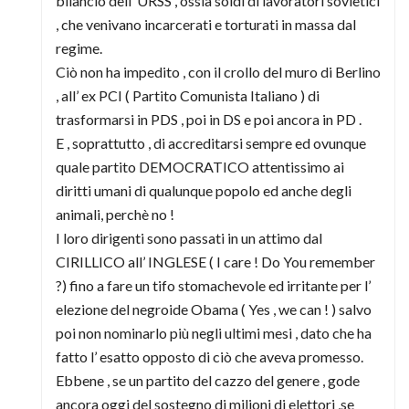
bilancio dell’ URSS , ossia soldi di lavoratori sovietici
, che venivano incarcerati e torturati in massa dal
regime.
Ciò non ha impedito , con il crollo del muro di Berlino
, all’ ex PCI ( Partito Comunista Italiano ) di
trasformarsi in PDS , poi in DS e poi ancora in PD .
E , soprattutto , di accreditarsi sempre ed ovunque
quale partito DEMOCRATICO attentissimo ai
diritti umani di qualunque popolo ed anche degli
animali, perchè no !
I loro dirigenti sono passati in un attimo dal
CIRILLICO all’ INGLESE ( I care ! Do You remember
?) fino a fare un tifo stomachevole ed irritante per l’
elezione del negroide Obama ( Yes , we can ! ) salvo
poi non nominarlo più negli ultimi mesi , dato che ha
fatto l’ esatto opposto di ciò che aveva promesso.
Ebbene , se un partito del cazzo del genere , gode
ancora oggi del sostegno di milioni di elettori ,se