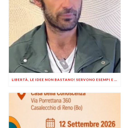
LIBERTÀ, LE IDEE NON BASTANO! SERVONO ESEMPI E UN PO’ DI COERENZA