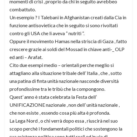
momenti di crisi , proprio da chi in seguito avrebbeo
combattuto.
Un esempio ? I Talebani in Afghanistan creati dalla Cia in
funzione antisovietica che in seguito si sono rivoltati
contro gli USA che li aveva ” nutriti “.
Oppure il movimento Hamas nella striscia di Gaza , fatto
crescere grazie ai soldi del Mossad in chiave anti-_ OLP
ed anti – Arafat.
Cito due esempi medio – orientali perche meglio si
attagliano alla situazione tribale dell’ Italia , che , sotto
una patina di finta unità nazionale nasconde diversità
profondissime tra le tribù che la compongono.
Quest’ anno è stata celebrata la Festa dell’
UNIFICAZIONE nazionale , non dell’ unità nazionale ,
che non esiste , essendo cosa più alta è profonda.
La Lega Nord , o chi verrà dopo essa , riuscirà nel suo
scopo perchè i fondamentali politici che sostengono la
sua esistenza politica sono tutti reali ed in via di