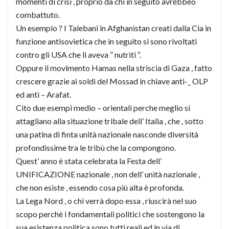
momenti di crisi , proprio da chi in seguito avrebbeo
combattuto.
Un esempio ? I Talebani in Afghanistan creati dalla Cia in
funzione antisovietica che in seguito si sono rivoltati
contro gli USA che li aveva ” nutriti “.
Oppure il movimento Hamas nella striscia di Gaza , fatto
crescere grazie ai soldi del Mossad in chiave anti-_ OLP
ed anti – Arafat.
Cito due esempi medio – orientali perche meglio si
attagliano alla situazione tribale dell’ Italia , che , sotto
una patina di finta unità nazionale nasconde diversità
profondissime tra le tribù che la compongono.
Quest’ anno è stata celebrata la Festa dell’
UNIFICAZIONE nazionale , non dell’ unità nazionale ,
che non esiste , essendo cosa più alta è profonda.
La Lega Nord , o chi verrà dopo essa , riuscirà nel suo
scopo perchè i fondamentali politici che sostengono la
sua esistenza politica sono tutti reali ed in via di