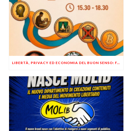
LIBERTÀ, PRIVACY ED ECONOMIA DEL BUON SENSO: FACCO E MUSUMECI A CASALECCHIO DI RENO (BO)