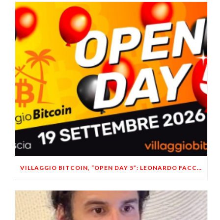
VILLAGGIO BITCOIN, “OPEN DAY 5”: LEONARDO FACCO OSPITE A BRESCIA