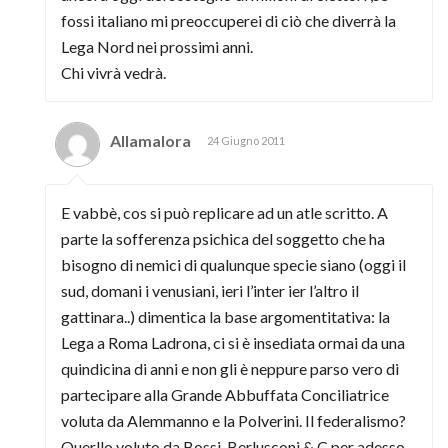
fossi italiano mi preoccuperei di ciò che diverrà la
Lega Nord nei prossimi anni.
Chi vivrà vedrà.
Allamalora
24 Giugno 2011
E vabbè, cos si può replicare ad un atle scritto. A
parte la sofferenza psichica del soggetto che ha
bisogno di nemici di qualunque specie siano (oggi il
sud, domani i venusiani, ieri l’inter ier l’altro il
gattinara..) dimentica la base argomentitativa: la
Lega a Roma Ladrona, ci si è insediata ormai da una
quindicina di anni e non gli è neppure parso vero di
partecipare alla Grande Abbuffata Conciliatrice
voluta da Alemmanno e la Polverini. Il federalismo?
Querllo voluto da Bossi, Berlusconi & C per adesso