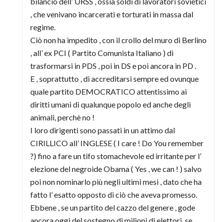
bilancio dell’ URSS , ossia soldi di lavoratori sovietici
, che venivano incarcerati e torturati in massa dal
regime.
Ciò non ha impedito , con il crollo del muro di Berlino
, all’ ex PCI ( Partito Comunista Italiano ) di
trasformarsi in PDS , poi in DS e poi ancora in PD .
E , soprattutto , di accreditarsi sempre ed ovunque
quale partito DEMOCRATICO attentissimo ai
diritti umani di qualunque popolo ed anche degli
animali, perchè no !
I loro dirigenti sono passati in un attimo dal
CIRILLICO all’ INGLESE ( I care ! Do You remember
?) fino a fare un tifo stomachevole ed irritante per l’
elezione del negroide Obama ( Yes , we can ! ) salvo
poi non nominarlo più negli ultimi mesi , dato che ha
fatto l’ esatto opposto di ciò che aveva promesso.
Ebbene , se un partito del cazzo del genere , gode
ancora oggi del sostegno di milioni di elettori ,se