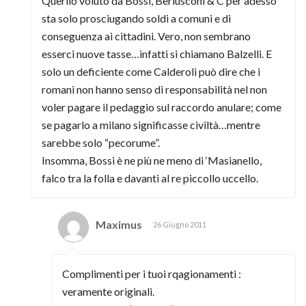
Querllo voluto da Bossi, Berlusconi & C per adesso
sta solo prosciugando soldi a comuni e di
conseguenza ai cittadini. Vero, non sembrano
esserci nuove tasse…infatti si chiamano Balzelli. E
solo un deficiente come Calderoli può dire che i
romani non hanno senso di responsabilità nel non
voler pagare il pedaggio sul raccordo anulare; come
se pagarlo a milano significasse civiltà…mentre
sarebbe solo “pecorume”.
Insomma, Bossi è ne più ne meno di ‘Masianello,
falco tra la folla e davanti al re piccollo uccello.
Maximus
26 Giugno 2011
Complimenti per i tuoi rqagionamenti :
veramente originali.