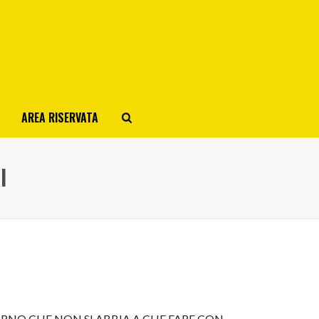
AREA RISERVATA
I
RNO CHE NON SI ABBIA A CHE FARE CON