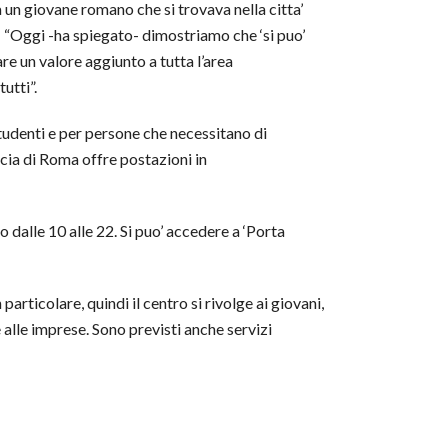
da un giovane romano che si trovava nella citta’
a: “Oggi -ha spiegato- dimostriamo che ‘si puo’
are un valore aggiunto a tutta l’area
utti”.
studenti e per persone che necessitano di
ncia di Roma offre postazioni in
ato dalle 10 alle 22. Si puo’ accedere a ‘Porta
particolare, quindi il centro si rivolge ai giovani,
 alle imprese. Sono previsti anche servizi