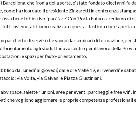
di Barcellona, che, ironia della sorte, e’ stato fondato dieci anni fa 
ore, come ha ricordato il presidente Zingaretti in conferenza stamp
fissa bene l’obiettivo, ‘puo’ fare’. Con ‘Porta Futuro’ crediamo di d
tutti insieme, abbiamo realizzato questa struttura che e’ aperta a t
 un pacchetto di servizi che vanno dai seminari di formazione, per 
ll’orientamento agli studi. Il nuovo centro per il lavoro della Provi
postazioni e spazi per l’auto-orientamento.
pubblico dal lunedi’ al giovedi’, dalle ore 9 alle 19, e il venerdi’ e sab
staccio: via Volta, via Galvani e Piazza Giustiniani.
aby space, salette riunioni, aree per eventi, parcheggi e free wifi. In 
ccupati che vogliono aggiornare le proprie competenze professionali e