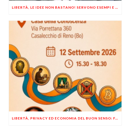
LIBERTÀ, LE IDEE NON BASTANO! SERVONO ESEMPI E UN PO’ DI COERENZA
LIBERTÀ, PRIVACY ED ECONOMIA DEL BUON SENSO: FACCO E MUSUMECI A CASALECCHIO DI RENO (BO)