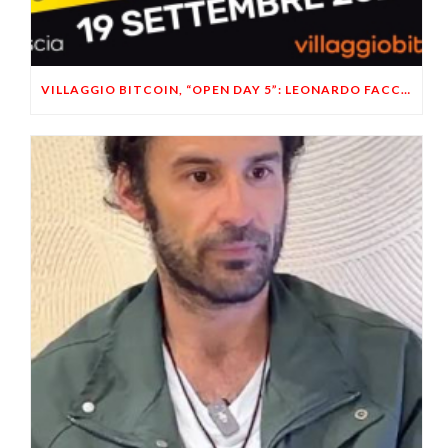
VILLAGGIO BITCOIN, “OPEN DAY 5”: LEONARDO FACCO OSPITE A BRESCIA