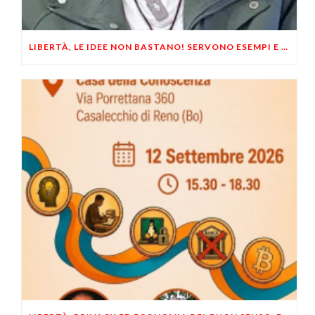
LIBERTÀ, LE IDEE NON BASTANO! SERVONO ESEMPI E UN PO’ DI COERENZA