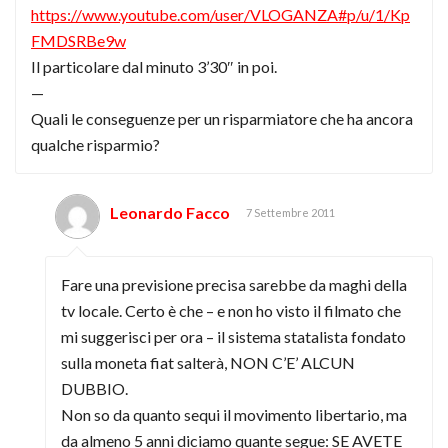
https://www.youtube.com/user/VLOGANZA#p/u/1/Kp
FMDSRBe9w
Il particolare dal minuto 3’30″ in poi.
—
Quali le conseguenze per un risparmiatore che ha ancora
qualche risparmio?
Leonardo Facco
7 Settembre 2011
Fare una previsione precisa sarebbe da maghi della
tv locale. Certo è che – e non ho visto il filmato che
mi suggerisci per ora – il sistema statalista fondato
sulla moneta fiat salterà, NON C’E’ ALCUN
DUBBIO.
Non so da quanto sequi il movimento libertario, ma
da almeno 5 anni diciamo quante segue: SE AVETE