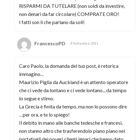
RISPARMI DA TUTELARE (non soldi da investire,
non denari da far circolare) COMPRATE ORO!
I fatti son lì che parlano da soli!
FrancescoPD
8 Settembre 2011
Caro Paolo, la domanda del tuo post, è retorica
immagino…
Maurizio Piglia da Auckland è un attento operatore
che ci vede da lontano e ci vede lontano.., da tempo
lo segue e stimo.
La Grecia è finita da tempo, ma non lo possono dire
…per ora, e te lo spiego!
Il debito in mano alle banche tedesche e francesi,
non stanno altro che trasferendolo piano piano nei
portafogli dei poveri clienti ignari che hanno dato