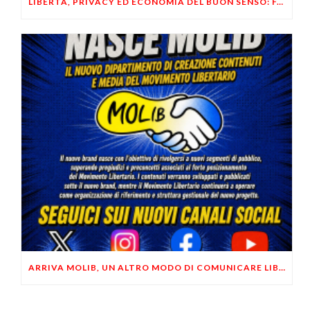
LIBERTÀ, PRIVACY ED ECONOMIA DEL BUON SENSO: FACCO E MUSUMECI A CASALECCHIO DI RENO (BO)
ARRIVA MOLIB, UN ALTRO MODO DI COMUNICARE LIBERTARIO