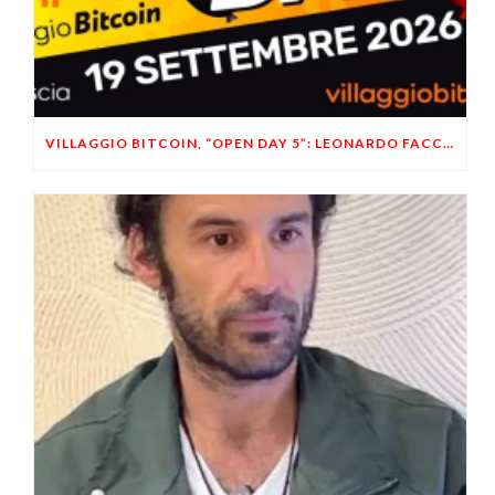
VILLAGGIO BITCOIN, “OPEN DAY 5”: LEONARDO FACCO OSPITE A BRESCIA