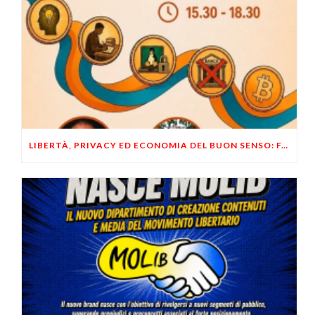
LIBERTÀ, PRIVACY ED ECONOMIA DEL BUON SENSO: FACCO E MUSUMECI A CASALECCHIO DI RENO (BO)