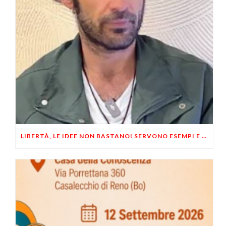
LIBERTÀ, LE IDEE NON BASTANO! SERVONO ESEMPI E UN PO’ DI COERENZA