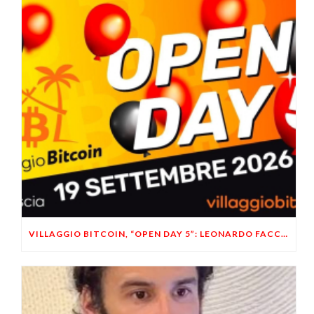
VILLAGGIO BITCOIN, “OPEN DAY 5”: LEONARDO FACCO OSPITE A BRESCIA