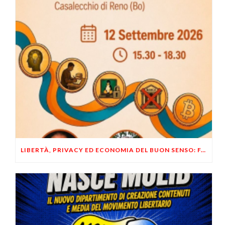
LIBERTÀ, PRIVACY ED ECONOMIA DEL BUON SENSO: FACCO E MUSUMECI A CASALECCHIO DI RENO (BO)