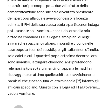
costruire un’ipercoop… poi… due ville frutto della
cementificazione sono sue ed è diventato presidente
dell’ipercoop alla quale aveva concesso la licenza
edilizia. Il PM della sua stessa etnia e partito, non indaga
poi… scusate ho il vomito… concludo, ora nella mia
cittadina comanda FI e la Lega: siamo pieni di negri,
zingari che spacciano rubano, impuniti e vivono nelle
case popolari con dei sussidi, per gli italiani non c’è nulla,
solo calci in cul.. i quartieri popolari prima decorosi ora
sono invivibili, le zingare chiedono, anzi pretendono
l’elemosina (pizzo) altrimenti non appena le madri si
distraggono un attimo quelle schifose si avvicinano ai
bambini che giocano, una velata minaccia (?!) intanto gli
africani spacciano. Questo con la Lega ed FI al governo…
vado a vomitare.