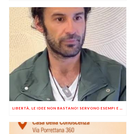
LIBERTÀ, LE IDEE NON BASTANO! SERVONO ESEMPI E UN PO’ DI COERENZA