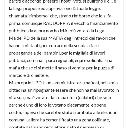
partiti d’accordo, presero i nostri voti, si pulirono il c… e
la Lega propose ed approvarono l’attuale legge,
chiamata “rimborso” che, strano rimborso che lo si fa
prima, comunque RADDOPPIA il vecchio finanziamento
pubblico, da allora non ho MAI più votato la Lega.
Ma del PD della sua MAFIA degl’intrecci dei favori che
hanno i militanti, per entrare nella scuola a fare
propaganda a dei bambini, per le migliaia di lavori
pubblici, comunali, para regionali, equi e solidali… una
mafia che se ci si mette il naso si vomita per la puzza di
marcio e di clientele.
Ma proprio il PD i suoi amministratori, mafiosi, nella mia
cittadina, un ripugnante essere che non ha mai lavorato in
vita sua, ma è votato dalla sua etnia (calabri) che solo
perchè è uno di loro lo votano ciecamente, ebbene
costui, sapeva che sarebbe stato trombato alle elezioni
comunali, allora ha cementificato una zona collinare,
proibita dal piano regolatore, dato il permesso di