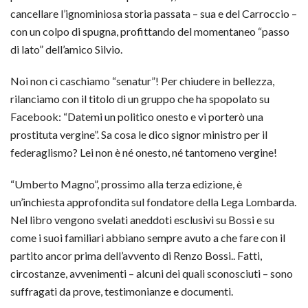
cancellare l’ignominiosa storia passata – sua e del Carroccio –
con un colpo di spugna, profittando del momentaneo “passo
di lato” dell’amico Silvio.
Noi non ci caschiamo “senatur”! Per chiudere in bellezza,
rilanciamo con il titolo di un gruppo che ha spopolato su
Facebook: “Datemi un politico onesto e vi porterò una
prostituta vergine”. Sa cosa le dico signor ministro per il
federaglismo? Lei non è né onesto, né tantomeno vergine!
“Umberto Magno”, prossimo alla terza edizione, è
un’inchiesta approfondita sul fondatore della Lega Lombarda.
Nel libro vengono svelati aneddoti esclusivi su Bossi e su
come i suoi familiari abbiano sempre avuto a che fare con il
partito ancor prima dell’avvento di Renzo Bossi.. Fatti,
circostanze, avvenimenti – alcuni dei quali sconosciuti – sono
suffragati da prove, testimonianze e documenti.