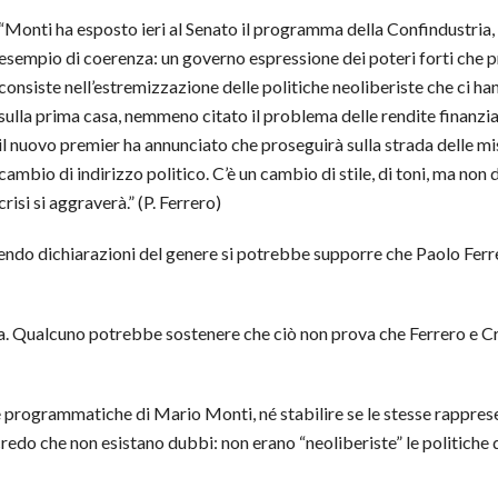
“Monti ha esposto ieri al Senato il programma della Confindustria,
esempio di coerenza: un governo espressione dei poteri forti che 
consiste nell’estremizzazione delle politiche neoliberiste che ci han
sulla prima casa, nemmeno citato il problema delle rendite finanzia
il nuovo premier ha annunciato che proseguirà sulla strada delle mi
cambio di indirizzo politico. C’è un cambio di stile, di toni, ma non
crisi si aggraverà.” (P. Ferrero)
gendo dichiarazioni del genere si potrebbe supporre che Paolo Ferr
ta. Qualcuno potrebbe sostenere che ciò non prova che Ferrero e C
e programmatiche di Mario Monti, né stabilire se le stesse rappres
redo che non esistano dubbi: non erano “neoliberiste” le politiche