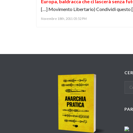
Europa, baldracca che ci lascerà senza fut
[…] Movimento Libertario) Condividi questo 
Novembre 18th, 2011 05:52 PM
CE
PA