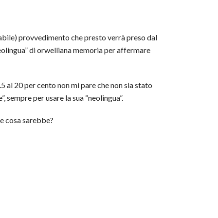
obabile) provvedimento che presto verrà preso dal
neolingua” di orwelliana memoria per affermare
2.5 al 20 per cento non mi pare che non sia stato
e”, sempre per usare la sua “neolingua”.
ale cosa sarebbe?