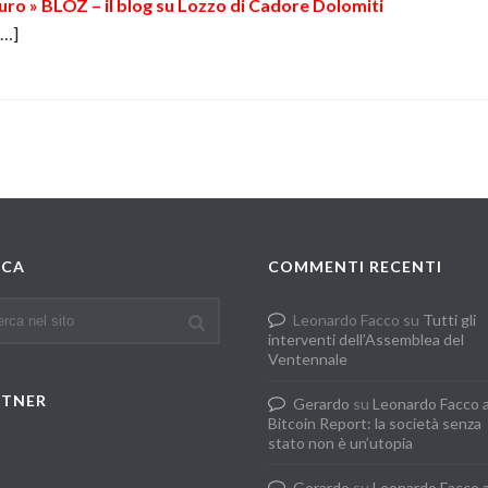
uro » BLOZ – il blog su Lozzo di Cadore Dolomiti
[…]
RCA
COMMENTI RECENTI
Leonardo Facco
su
Tutti gli
interventi dell’Assemblea del
Ventennale
RTNER
Gerardo
su
Leonardo Facco 
Bitcoin Report: la società senza
stato non è un’utopia
Gerardo
su
Leonardo Facco 