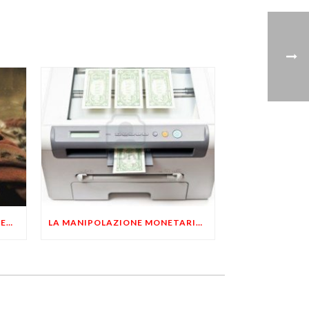
MONTI SODDISFATTO… CONTENTO LUI!
LA MANIPOLAZIONE MONETARIA E’ LA CAUSA DELLA CRISI, NON LA CURA