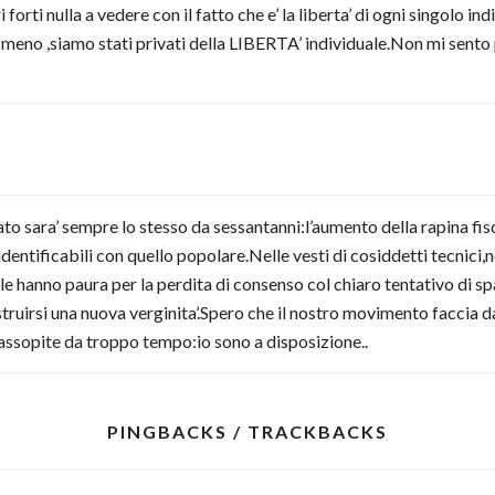
orti nulla a vedere con il fatto che e’ la liberta’ di ogni singolo ind
 meno ,siamo stati privati della LIBERTA’ individuale.Non mi sento
ultato sara’ sempre lo stesso da sessantanni:l’aumento della rapina fi
identificabili con quello popolare.Nelle vesti di cosiddetti tecnici,n
le hanno paura per la perdita di consenso col chiaro tentativo di sp
icostruirsi una nuova verginita’.Spero che il nostro movimento facci
a,assopite da troppo tempo:io sono a disposizione..
PINGBACKS / TRACKBACKS