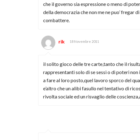
che il governo sia espressione o meno di poteri f
della democrazia che non me ne puo’ fregar di
combattere.
rik
18 Novembre 2011
il solito gioco delle tre carte,tanto che il ris
rappresentanti solo di se sessi o di poteri non 
a fare al loro posto,quel lavoro sporco del qua
e’altro che un alibi fasullo nel tentativo di r
rivolta sociale ed un risvaglio delle coscienz