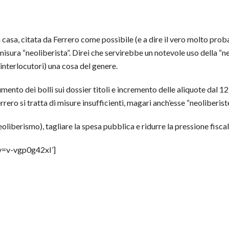
a casa, citata da Ferrero come possibile (e a dire il vero molto pr
misura “neoliberista”. Direi che servirebbe un notevole uso della “
 interlocutori) una cosa del genere.
mento dei bolli sui dossier titoli e incremento delle aliquote dal 1
rero si tratta di misure insufficienti, magari anch’esse “neoliberist
neoliberismo), tagliare la spesa pubblica e ridurre la pressione fisc
v=v-vgp0g42xI’]