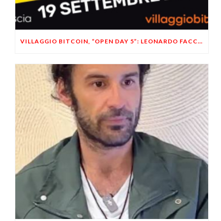
VILLAGGIO BITCOIN, “OPEN DAY 5”: LEONARDO FACCO OSPITE A BRESCIA