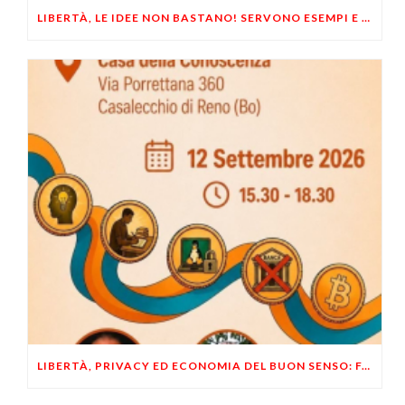
LIBERTÀ, LE IDEE NON BASTANO! SERVONO ESEMPI E UN PO’ DI COERENZA
LIBERTÀ, PRIVACY ED ECONOMIA DEL BUON SENSO: FACCO E MUSUMECI A CASALECCHIO DI RENO (BO)