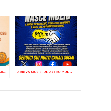
LIBERTÀ, PRIVACY ED ECONOMIA DEL BUON SENSO: FACCO E MUSUMECI A CASALECCHIO DI RENO (BO)
ARRIVA MOLIB, UN ALTRO MODO DI COMUNICARE LIBERTARIO