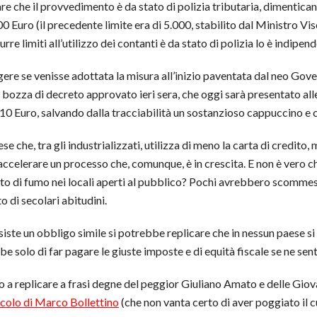
rmare che il provvedimento è da stato di polizia tributaria, dimentic
0 Euro (il precedente limite era di 5.000, stabilito dal Ministro Vis
rre limiti all’utilizzo dei contanti è da stato di polizia lo è indipe
re se venisse adottata la misura all’inizio paventata dal neo Gove
la bozza di decreto approvato ieri sera, che oggi sarà presentato 
 10 Euro, salvando dalla tracciabilità un sostanzioso cappuccino e 
paese che, tra gli industrializzati, utilizza di meno la carta di credi
ccelerare un processo che, comunque, è in crescita. E non è vero che
eto di fumo nei locali aperti al pubblico? Pochi avrebbero scomme
o di secolari abitudini.
iste un obbligo simile si potrebbe replicare che in nessun paese si h
rebbe solo di far pagare le giuste imposte e di equità fiscale se ne s
po a replicare a frasi degne del peggior Giuliano Amato e delle Gi
ticolo di Marco Bollettino
(che non vanta certo di aver poggiato il c