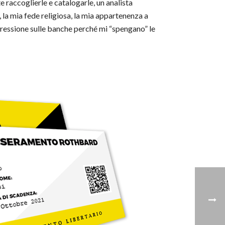
e raccoglierle e catalogarle, un analista
 la mia fede religiosa, la mia appartenenza a
 pressione sulle banche perché mi “spengano” le