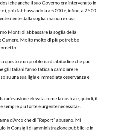
andosi che anche il suo Governo era intervenuto in
co), poi riabbassandola a 5.000 e, infine, a 2.500
ndentemente dalla soglia, ma non è così.
rno Monti di abbassare la soglia della
alle Camere. Molto molto di più potrebbe
cornetto.
to, ma questo è un problema di abitudine che può
 gli Italiani fanno fatica a cambiare le
sso su una sua ligia e immediata osservanza e
a un’evasione elevata come la nostra e, quindi, il
ente sempre più forte e urgente necessità».
ovanne d’Arco che di “Report” abusano. Mi
ulo in Consigli di amministrazione pubblici e in