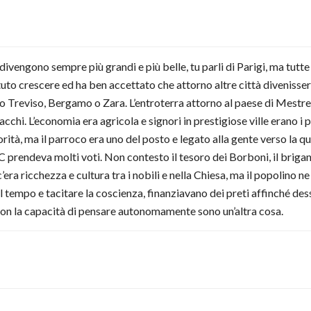
divengono sempre più grandi e più belle, tu parli di Parigi, ma tutte
tuto crescere ed ha ben accettato che attorno altre città divenissero
 Treviso, Bergamo o Zara. L’entroterra attorno al paese di Mestre
ttacchi. L’economia era agricola e signori in prestigiose ville erano i
torità, ma il parroco era uno del posto e legato alla gente verso la q
DC prendeva molti voti. Non contesto il tesoro dei Borboni, il brig
’era ricchezza e cultura tra i nobili e nella Chiesa, ma il popolino 
e il tempo e tacitare la coscienza, finanziavano dei preti affinché de
a con la capacità di pensare autonomamente sono un’altra cosa.