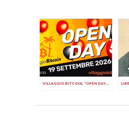
VILLAGGIO BITCOIN, “OPEN DAY 5”: LEONARDO FACCO OSPITE A BRESCIA