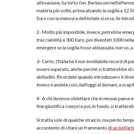
all’evasione, ha torto l’on. Berlusconi nell’affe
materia più volte, prima alzando la soglia a 12.50
Euro con la manovra dell’estate scorsa. Se introdu
2- Molto più imponibile, invece, potrebbe emerge
tracciabilità a 300 Euro, poi diventati 1000 nel
emergere se la soglia fosse abbassata, non so, a
3- Certo, l’Italia ha il non invidiabile record di 
essere superato, anche perché si tratterebbe di a
abitudini. Ricordate quando introdussero il divi
invece è andata così, dall’oggi al domani, a scapit
4- A chi dovesse obiettare che in nessun paese es
fine giustifica i mezzi e poi, in fondo, si tratte
Si tratta solo di qualche stralcio, ma perdo tem
accontento di citare un frammento
di un bell’ar