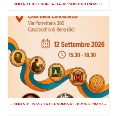
LIBERTÀ, LE IDEE NON BASTANO! SERVONO ESEMPI E UN PO’ DI COERENZA
LIBERTÀ, PRIVACY ED ECONOMIA DEL BUON SENSO: FACCO E MUSUMECI A CASALECCHIO DI RENO (BO)