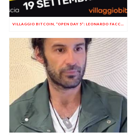
VILLAGGIO BITCOIN, “OPEN DAY 5”: LEONARDO FACCO OSPITE A BRESCIA