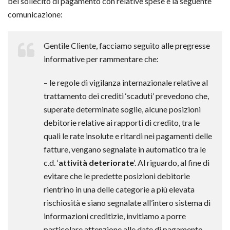
bel sollecito di pagamento con relative spese e la seguente
comunicazione:
Gentile Cliente, facciamo seguito alle pregresse
informative per rammentare che:
– le regole di vigilanza internazionale relative al
trattamento dei crediti ‘scaduti’ prevedono che,
superate determinate soglie, alcune posizioni
debitorie relative ai rapporti di credito, tra le
quali le rate insolute e ritardi nei pagamenti delle
fatture, vengano segnalate in automatico tra le
c.d. ‘
attività deteriorate
‘. Al riguardo, al fine di
evitare che le predette posizioni debitorie
rientrino in una delle categorie a più elevata
rischiosità e siano segnalate all’intero sistema di
informazioni creditizie, invitiamo a porre
particolare attenzione alle date di pagamento