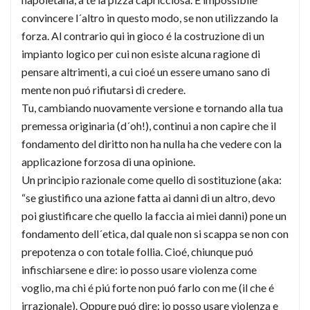
convincere l´altro in questo modo, se non utilizzando la
forza. Al contrario qui in gioco é la costruzione di un
impianto logico per cui non esiste alcuna ragione di
pensare altrimenti, a cui cioé un essere umano sano di
mente non puó rifiutarsi di credere.
Tu, cambiando nuovamente versione e tornando alla tua
premessa originaria (d´oh!), continui a non capire che il
fondamento del diritto non ha nulla ha che vedere con la
applicazione forzosa di una opinione.
Un principio razionale come quello di sostituzione (aka:
“se giustifico una azione fatta ai danni di un altro, devo
poi giustificare che quello la faccia ai miei danni) pone un
fondamento dell´etica, dal quale non si scappa se non con
prepotenza o con totale follia. Cioé, chiunque puó
infischiarsene e dire: io posso usare violenza come
voglio, ma chi é piú forte non puó farlo con me (il che é
irrazionale). Oppure puó dire: io posso usare violenza e