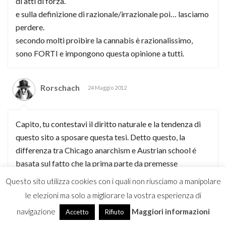
di atti di forza.
e sulla definizione di razionale/irrazionale poi… lasciamo
perdere.
secondo molti proibire la cannabis è razionalissimo,
sono FORTI e impongono questa opinione a tutti.
Rorschach
24 Maggio 2012
Capito, tu contestavi il diritto naturale e la tendenza di
questo sito a sposare questa tesi. Detto questo, la
differenza tra Chicago anarchism e Austrian school é
basata sul fatto che la prima parte da premesse
utilitariste e sviluppa un sistema perfettamente
Questo sito utilizza cookies con i quali non riusciamo a manipolare
anarcocapitalista, dove tutto in pratica rimane identico
le elezioni ma solo a migliorare la vostra esperienza di
ad un sistema anarchico giusnaturalista, ma fondendo il
navigazione
Maggiori informazioni
Accetto
Rifiuto
concetto di bene con quello di utile. La negazione del