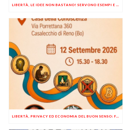
LIBERTÀ, LE IDEE NON BASTANO! SERVONO ESEMPI E UN PO’ DI COERENZA
LIBERTÀ, PRIVACY ED ECONOMIA DEL BUON SENSO: FACCO E MUSUMECI A CASALECCHIO DI RENO (BO)