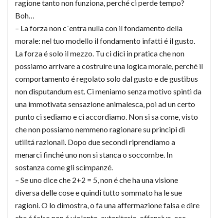
ragione tanto non funziona, perché ci perde tempo?
Boh…
– La forza non c´entra nulla con il fondamento della
morale: nel tuo modello il fondamento infatti é il gusto.
La forza é solo il mezzo. Tu ci dici in pratica che non
possiamo arrivare a costruire una logica morale, perché il
comportamento é regolato solo dal gusto e de gustibus
non disputandum est. Ci meniamo senza motivo spinti da
una immotivata sensazione animalesca, poi ad un certo
punto ci sediamo e ci accordiamo. Non si sa come, visto
che non possiamo nemmeno ragionare su principi di
utilitá razionali. Dopo due secondi riprendiamo a
menarci finché uno non si stanca o soccombe. In
sostanza come gli scimpanzé.
– Se uno dice che 2+2 = 5, non é che ha una visione
diversa delle cose e quindi tutto sommato ha le sue
ragioni. O lo dimostra, o fa una affermazione falsa e dire
che é falso non é violento, autoritario, offensivo, ecc…