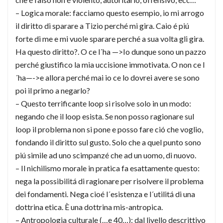
– Logica morale: facciamo questo esempio, io mi arrogo
il diritto di sparare a Tizio perché mi gira. Caio é piú
forte di me e mi vuole sparare perché a sua volta gli gira.
Ha questo diritto?. O ce l´ha —>Io dunque sono un pazzo
perché giustifico la mia uccisione immotivata. O non ce l
´ha—->e allora perché mai io ce lo dovrei avere se sono
poi il primo a negarlo?
– Questo terrificante loop si risolve solo in un modo:
negando che il loop esista. Se non posso ragionare sul
loop il problema non si pone e posso fare ció che voglio,
fondando il diritto sul gusto. Solo che a quel punto sono
piú simile ad uno scimpanzé che ad un uomo, di nuovo.
– Il nichilismo morale in pratica fa esattamente questo:
nega la possibilitá di ragionare per risolvere il problema
dei fondamenti. Nega cioé l´esistenza e l´utilitá di una
dottrina etica. È una dottrina mis-antropica.
– Antropologia culturale (…e 40…): dal livello descrittivo