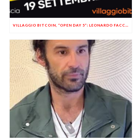
VILLAGGIO BITCOIN, “OPEN DAY 5”: LEONARDO FACCO OSPITE A BRESCIA