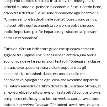
Nel primo capitolo c’era una lista di diverse linee guida o
principi sul modo di pensare in economia. Se mi ricordo bene,
erano frasi del tipo “Le persone rispondono agli incentivi” e
“Ci sono sempre tradeoff nelle scelte”. Questi sono principi
indiscutibili e ogni economista concorderebbe che sono
molto importanti per far imparare agli studenti a “pensare
come un economista”.
Tuttavia, c’era un indicatore guida che spiccava come un
gigante tra i pigmei era: “Per essere scientifica, una teoria
economica deve fare previsioni testabili”. Spiegai alla classe
che anche se questa era una visione popolare tra gli
economisti professionisti, non era una di quelle che
condividevo. Spiegai che ogni cosa che avremmo imparato
nell’intero semestre dal libro di testo di Gwartney, Stroup, et
al.
non
avrebbe fornito previsioni testabili. Al contrario, avrei
semplicemente insegnato loro un
modello
con cui avrebbero
potuto
interpretare il mondo
. Gli studenti avrebbero dovuto