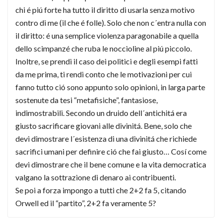
chi é piú forte ha tutto il diritto di usarla senza motivo
contro di me (il che é folle). Solo che non c´entra nulla con
il diritto: é una semplice violenza paragonabile a quella
dello scimpanzé che ruba le noccioline al piú piccolo.
Inoltre, se prendi il caso dei politici e degli esempi fatti
da me prima, ti rendi conto che le motivazioni per cui
fanno tutto ció sono appunto solo opinioni, in larga parte
sostenute da tesi “metafisiche”, fantasiose,
indimostrabili. Secondo un druido dell´antichitá era
giusto sacrificare giovani alle divinitá. Bene, solo che
devi dimostrare l´esistenza di una divinitá che richiede
sacrifici umani per definire ció che fai giusto… Cosí come
devi dimostrare che il bene comune e la vita democratica
valgano la sottrazione di denaro ai contribuenti.
Se poi a forza impongo a tutti che 2+2 fa 5, citando
Orwell ed il “partito”, 2+2 fa veramente 5?