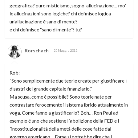
geografica? puro misticismo, sogno, allucinazione… mo’
le allucinazioni sono logiche? chi definisce logica
un’allucinazione è sano di mente?
e chi definisce “sano di mente”? tu?
Rorschach
25 Maggio 2012
Rob:
“Sono semplicemente due teorie create per giustificare i
disastri del grande capitale finanziario.”
Ma scusa, come é possibile? Sono teorie nate per
contrastare ferocemente il sistema ibrido attualmente in
voga. Come fanno a giustificarlo? Boh… Ron Paul ad
esempio é uno che sostiene l´abolizione della FED e l
´incostituzionalitá della metá delle cose fatte dal
governo americano… Forse si potrebbe dire che l