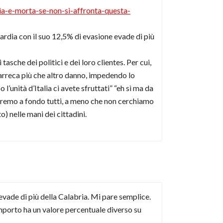
lia-e-morta-se-non-si-affronta-questa-
bardia con il suo 12,5% di evasione evade di più
tasche dei politici e dei loro clientes. Per cui,
 arreca più che altro danno, impedendo lo
l’unità d’Italia ci avete sfruttati” “eh sì ma da
 andremo a fondo tutti, a meno che non cerchiamo
) nelle mani dei cittadini.
vade di più della Calabria. Mi pare semplice.
importo ha un valore percentuale diverso su