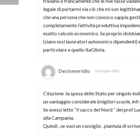
friulano e francamente che le mie tasse vadan
legale di portarmi via ciò che mi son legitti
che una persona che non conosco sappia gestir
completamente l’attività produttiva impedendoo
esatto calcolo economico. Se proprio dobbiamo
(siano essi lavoratori autonomi o dipendenti) e 
particolare a quello itaGliota.
Deciomeridio
11 Giugno 2012
Citazione :la spesa dello Stato per singolo ind
un vantaggio considerale (migliori scuole, inf
Se avessi letto “Il sacco del Nord ” del prof 
alla Campania.
Quindi , se vuoi un consiglio , piantala di scriv