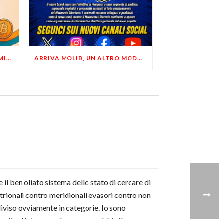
LIBERTÀ, PRIVACY ED ECONOMIA DEL BUON SENSO: FACCO E MUSUMECI A CASALECCHIO DI RENO (BO)
ARRIVA MOLIB, UN ALTRO MODO DI COMUNICARE LIBERTARIO
 il ben oliato sistema dello stato di cercare di
ntrionali contro meridionali,evasori contro non
diviso ovviamente in categorie. Io sono