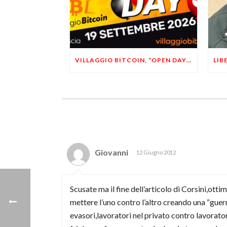
VILLAGGIO BITCOIN, “OPEN DAY 5”: LEONARDO FACCO OSPITE A BRESCIA
Giovanni
12 Giugno 2012
Scusate ma il fine dell’articolo di Corsini,ott
mettere l’uno contro l’altro creando una “guer
evasori,lavoratori nel privato contro lavorator