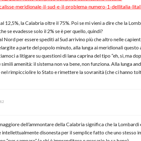
alisse-meridionale-il-sud-e-il-problema-numero-1-dellitalia-lita
al 12,5%, la Calabria oltre il 75%. Poi se mi vieni a dire che la Lom
che se evadesse solo il 2% se è per quello, quindi?
 Nord per essere spediti al Sud arrivino più che altro nelle capienti 
elargite a parte del popolo minuto, alla lunga ai meridionali questo
oci a litigare su questioni di lana caprina del tipo “eh, sì, ma dopo 
si” e simili amenità: il sistema non va bene, non funziona. Alla lunga
el rimpicciolire lo Stato e rimettere la sovranità (che ci hanno tolto
012
aggiore dell’ammontare della Calabria significa che la Lombardi e
e intellettualmente disonesta per il semplice fatto che uno stesso 
ione “per campare” (e chi è imprenditore o precario lo sa bene) .