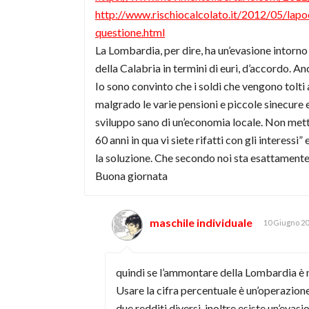
http://www.rischiocalcolato.it/2012/05/lapoc
questione.html
La Lombardia, per dire, ha un’evasione intorno 
della Calabria in termini di euri, d’accordo. An
Io sono convinto che i soldi che vengono tolti al
malgrado le varie pensioni e piccole sinecure 
sviluppo sano di un’economia locale. Non mettiam
60 anni in qua vi siete rifatti con gli interes
la soluzione. Che secondo noi sta esattamente n
Buona giornata
maschile individuale
10 Giugno 2
quindi se l’ammontare della Lombardia è m
Usare la cifra percentuale è un’operazion
due redditi diversi, inoltre esiste un’evas