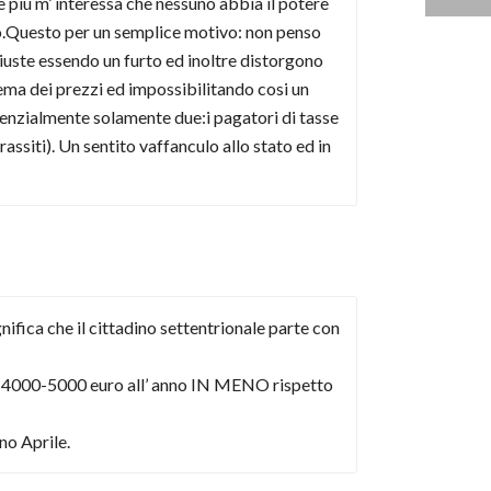
 più m’ interessa che nessuno abbia il potere
ro.Questo per un semplice motivo: non penso
iuste essendo un furto ed inoltre distorgono
tema dei prezzi ed impossibilitando cosi un
senzialmente solamente due:i pagatori di tasse
rassiti). Un sentito vaffanculo allo stato ed in
nifica che il cittadino settentrionale parte con
ende 4000-5000 euro all’ anno IN MENO rispetto
ino Aprile.