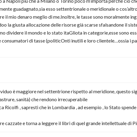
o a Napoli più che a Milano o Torino poco m’importa perchè ciò che
mamente guadagnato,sia esso settentrionale o meridionale o cos’alt
e il mio denaro meglio di me.Inoltre, le tasse sono moralmente ing
 la giusta allocazione delle risorse già scarse sfalsandone il sis
 dividere il mondo e lo stato itaGliota in categorie,esse sono es
consumatori di tasse (politicOnti inutili e loro clientele…ossia i pa
ividuo è maggiore nel settentrione rispetto al meridione, questo sig
rastrure, sanità) che rendono irrecuperabile
Luca Ricolfi , sapresti che in Lombardia , ad esempio , lo Stato sp
ere cazzate e torna a leggere il libri di quel grande intellettuale di P