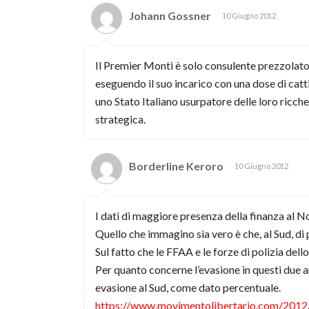
Johann Gossner
10 Giugno 2012
Il Premier Monti è solo consulente prezzolato 
eseguendo il suo incarico con una dose di catti
uno Stato Italiano usurpatore delle loro ricchez
strategica.
Borderline Keroro
10 Giugno 2012
I dati di maggiore presenza della finanza al No
Quello che immagino sia vero è che, al Sud, di p
Sul fatto che le FFAA e le forze di polizia dell
Per quanto concerne l’evasione in questi due ar
evasione al Sud, come dato percentuale.
https://www.movimentolibertario.com/2012/0