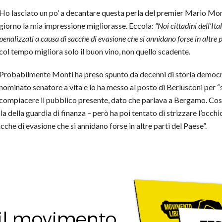
Ho lasciato un po’ a decantare questa perla del premier Mario Mo
giorno la mia impressione migliorasse. Eccola:
“Noi cittadini dell’It
penalizzati a causa di sacche di evasione che si annidano forse in altre p
col tempo migliora solo il buon vino, non quello scadente.
Probabilmente Monti ha preso spunto da decenni di storia democris
nominato senatore a vita e lo ha messo al posto di Berlusconi per “sal
compiacere il pubblico presente, dato che parlava a Bergamo. Così,
ola della guardia di finanza – però ha poi tentato di strizzare l’occh
che di evasione che si annidano forse in altre parti del Paese”.