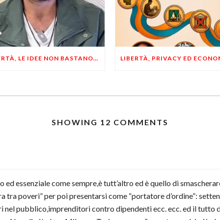
LIBERTÀ, LE IDEE NON BASTANO! SERVONO ESEMPI E UN PO’ DI COERENZA
SHOWING 12 COMMENTS
imo ed essenziale come sempre,è tutt’altro ed è quello di smascherare
ra tra poveri” per poi presentarsi come “portatore d’ordine”: sette
i nel pubblico,imprenditori contro dipendenti ecc. ecc. ed il tutto 