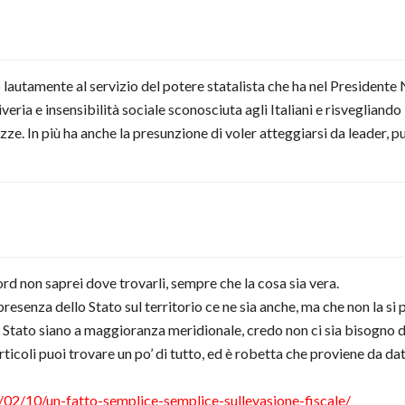
lautamente al servizio del potere statalista che ha nel Presidente N
veria e insensibilità sociale sconosciuta agli Italiani e risvegliando
ze. In più ha anche la presunzione di voler atteggiarsi da leader, pu
rd non saprei dove trovarli, sempre che la cosa sia vera.
resenza dello Stato sul territorio ce ne sia anche, ma che non la si 
o Stato siano a maggioranza meridionale, credo non ci sia bisogno di 
ticoli puoi trovare un po’ di tutto, ed è robetta che proviene da dati
2/10/un-fatto-semplice-semplice-sullevasione-fiscale/