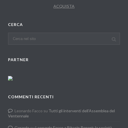
ACQUISTA
CERCA
PARTNER
COMMENTI RECENTI
Leonardo Facco
su
Tutti gli interventi dell’Assemblea del
Ventennale
Gerardo
su
Leonardo Facco a Bitcoin Report: la società