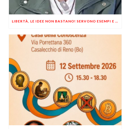
LIBERTÀ, LE IDEE NON BASTANO! SERVONO ESEMPI E UN PO’ DI COERENZA