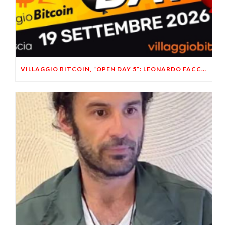
VILLAGGIO BITCOIN, “OPEN DAY 5”: LEONARDO FACCO OSPITE A BRESCIA