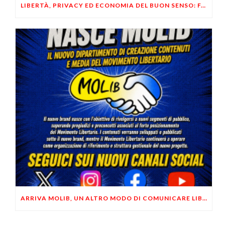
LIBERTÀ, PRIVACY ED ECONOMIA DEL BUON SENSO: FACCO E MUSUMECI A CASALECCHIO DI RENO (BO)
ARRIVA MOLIB, UN ALTRO MODO DI COMUNICARE LIBERTARIO