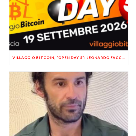
VILLAGGIO BITCOIN, “OPEN DAY 5”: LEONARDO FACCO OSPITE A BRESCIA