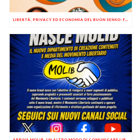
LIBERTÀ, PRIVACY ED ECONOMIA DEL BUON SENSO: FACCO E MUSUMECI A CASALECCHIO DI RENO (BO)
ARRIVA MOLIB, UN ALTRO MODO DI COMUNICARE LIBERTARIO