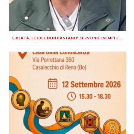
LIBERTÀ, LE IDEE NON BASTANO! SERVONO ESEMPI E UN PO’ DI COERENZA