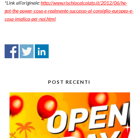
*Link all’originale:
http://www.rischiocalcolato.it/2012/06/he-
got-the-power-cosa-e-realmente-successo-al-consiglio-europeo-e-
cosa-implica-per-noi.html
POST RECENTI