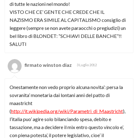
di tutte le nazioni nel mondo!
VISTO CHE CE’ GENTE CHE CREDE CHE IL
NAZISMO ERA SIMILE AL CAPITALISMO consiglio di
leggere (sempre se non avete paraocchi o pregiudizi) un
bel libro di BLONDET: “SCHIAVI DELLE BANCHE”!!
SALUTI
firmato winston diaz
3 Luglio 2012
Onestamente non vedo proprio alcuna novita’: persa la
sovranita’ monetaria dai lontani anni del patto di
maastricht
(
http://it.wikipedia.org/wiki/Parametri_di_Maastricht
),
l’italia puo’ agire solo bilanciando spesa, debito e
tassazione, ma a decidere il mix entro questo vincolo e’,
con piena potesta’, il potere legislativo, cioe’ il