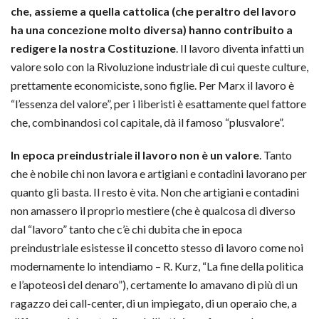
che, assieme a quella cattolica (che peraltro del lavoro
ha una concezione molto diversa) hanno contribuito a
redigere la nostra Costituzione
. Il lavoro diventa infatti un
valore solo con la Rivoluzione industriale di cui queste culture,
prettamente economiciste, sono figlie. Per Marx il lavoro è
“l’essenza del valore”, per i liberisti è esattamente quel fattore
che, combinandosi col capitale, dà il famoso “plusvalore”.
In epoca preindustriale il lavoro non è un valore
. Tanto
che è nobile chi non lavora e artigiani e contadini lavorano per
quanto gli basta. Il resto è vita. Non che artigiani e contadini
non amassero il proprio mestiere (che è qualcosa di diverso
dal “lavoro” tanto che c’è chi dubita che in epoca
preindustriale esistesse il concetto stesso di lavoro come noi
modernamente lo intendiamo – R. Kurz, “La fine della politica
e l’apoteosi del denaro”), certamente lo amavano di più di un
ragazzo dei call-center, di un impiegato, di un operaio che, a