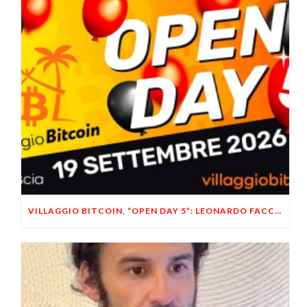
VILLAGGIO BITCOIN, “OPEN DAY 5”: LEONARDO FACCO OSPITE A BRESCIA