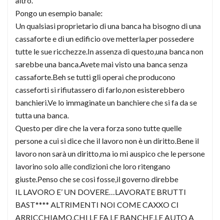
altro.
Pongo un esempio banale:
Un qualsiasi proprietario di una banca ha bisogno di una
cassaforte e di un edificio ove metterla,per possedere
tutte le sue ricchezze.In assenza di questo,una banca non
sarebbe una banca.Avete mai visto una banca senza
cassaforte.Beh se tutti gli operai che producono
casseforti si rifiutassero di farlo,non esisterebbero
banchieri.Ve lo immaginate un banchiere che si fa da se
tutta una banca.
Questo per dire che la vera forza sono tutte quelle
persone a cui si dice che il lavoro non è un diritto.Bene il
lavoro non sarà un diritto,ma io mi auspico che le persone
lavorino solo alle condizioni che loro ritengano
giuste.Penso che se cosi fosse,il governo direbbe
IL LAVORO E’ UN DOVERE…LAVORATE BRUTTI
BAST**** ALTRIMENTI NOI COME CAXXO CI
ARRICCHIAMO.CHI LE FA LE BANCHE,LE AUTO A