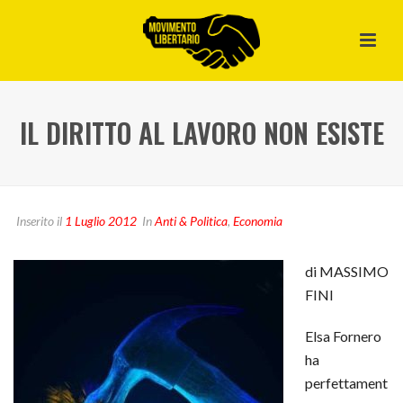
IL DIRITTO AL LAVORO NON ESISTE
Inserito il
1 Luglio 2012
In
Anti & Politica
,
Economia
di MASSIMO
FINI
Elsa Fornero
ha
perfettament