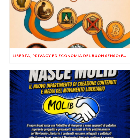
LIBERTÀ, PRIVACY ED ECONOMIA DEL BUON SENSO: FACCO E MUSUMECI A CASALECCHIO DI RENO (BO)