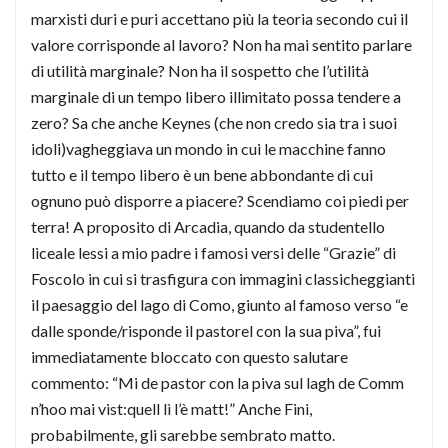
marxisti duri e puri accettano più la teoria secondo cui il
valore corrisponde al lavoro? Non ha mai sentito parlare
di utilità marginale? Non ha il sospetto che l’utilità
marginale di un tempo libero illimitato possa tendere a
zero? Sa che anche Keynes (che non credo sia tra i suoi
idoli)vagheggiava un mondo in cui le macchine fanno
tutto e il tempo libero è un bene abbondante di cui
ognuno può disporre a piacere? Scendiamo coi piedi per
terra! A proposito di Arcadia, quando da studentello
liceale lessi a mio padre i famosi versi delle “Grazie” di
Foscolo in cui si trasfigura con immagini classicheggianti
il paesaggio del lago di Como, giunto al famoso verso “e
dalle sponde/risponde il pastorel con la sua piva”, fui
immediatamente bloccato con questo salutare
commento: “Mi de pastor con la piva sul lagh de Comm
n’hoo mai vist:quell lì l’è matt!” Anche Fini,
probabilmente, gli sarebbe sembrato matto.