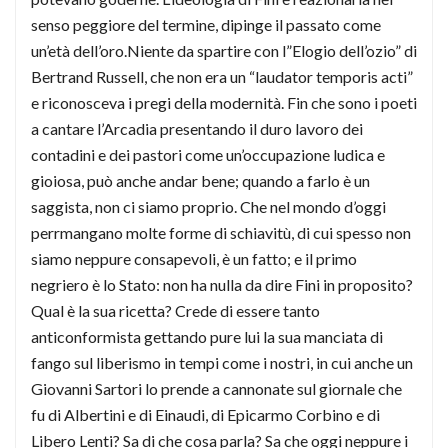
senso peggiore del termine, dipinge il passato come
un’età dell’oro.Niente da spartire con l”Elogio dell’ozio” di
Bertrand Russell, che non era un “laudator temporis acti”
e riconosceva i pregi della modernità. Fin che sono i poeti
a cantare l’Arcadia presentando il duro lavoro dei
contadini e dei pastori come un’occupazione ludica e
gioiosa, può anche andar bene; quando a farlo è un
saggista, non ci siamo proprio. Che nel mondo d’oggi
perrmangano molte forme di schiavitù, di cui spesso non
siamo neppure consapevoli, è un fatto; e il primo
negriero è lo Stato: non ha nulla da dire Fini in proposito?
Qual è la sua ricetta? Crede di essere tanto
anticonformista gettando pure lui la sua manciata di
fango sul liberismo in tempi come i nostri, in cui anche un
Giovanni Sartori lo prende a cannonate sul giornale che
fu di Albertini e di Einaudi, di Epicarmo Corbino e di
Libero Lenti? Sa di che cosa parla? Sa che oggi neppure i