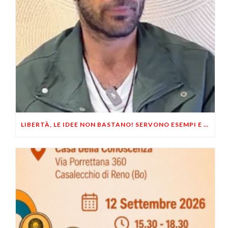
LIBERTÀ, LE IDEE NON BASTANO! SERVONO ESEMPI E UN PO’ DI COERENZA