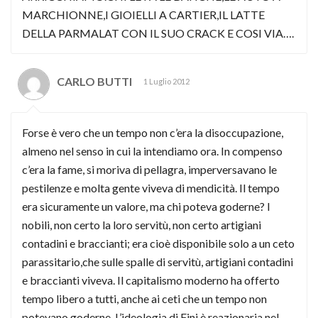
MARCHIONNE,I GIOIELLI A CARTIER,IL LATTE
DELLA PARMALAT CON IL SUO CRACK E COSI VIA….
CARLO BUTTI
1 Luglio 2012
Forse è vero che un tempo non c’era la disoccupazione,
almeno nel senso in cui la intendiamo ora. In compenso
c’era la fame, si moriva di pellagra, imperversavano le
pestilenze e molta gente viveva di mendicità. Il tempo
era sicuramente un valore, ma chi poteva goderne? I
nobili, non certo la loro servitù, non certo artigiani
contadini e braccianti; era cioè disponibile solo a un ceto
parassitario,che sulle spalle di servitù, artigiani contadini
e braccianti viveva. Il capitalismo moderno ha offerto
tempo libero a tutti, anche ai ceti che un tempo non
potevano goderne. L’ideologia di Fini è reazionaria nel