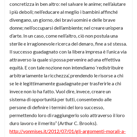
concretizza in ben altro: nel salvare le anime; nell’aiutare
i più deboli; nell’educare al meglio i bambini affinché
divengano, un giorno, dei bravi uomini e delle brave
donne; nell’occuparsi dell’ambiente; nel creare un’opera
d’arte. In un caso, come nell’altro, ciò non postula una
sterile e irragionevole ricerca del denaro, fine a sé stessa.
Il successo guadagnato con la libera impresa è l’unica via
attraverso la quale si possa pervenire ad una effettiva
equità. E con tale nozione non intendiamo ‘redistribuire
arbitrariamente la ricchezza’, prendendo le risorse a chi
se le è legittimamente guadagnate per trasferirle a chi
invece non lo ha fatto. Vuol dire, invece, creare un
sistema di opportunità per tutti, consentendo alle
persone di definire i termini del loro successo,
permettendo loro di raggiungerlo solo attraverso il loro
duro lavoro e il merito” (Arthur C. Brooks).
http://vonmises.it/2012/07/01/gli-argomenti-morali-a-