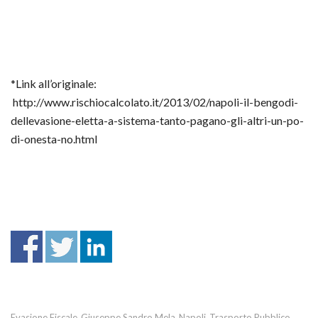
*Link all’originale:
http://www.rischiocalcolato.it/2013/02/napoli-il-bengodi-
dellevasione-eletta-a-sistema-tanto-pagano-gli-altri-un-po-
di-onesta-no.html
Evasione Fiscale
Giuseppe Sandro Mela
Napoli
Trasporto Pubblico
,
,
,