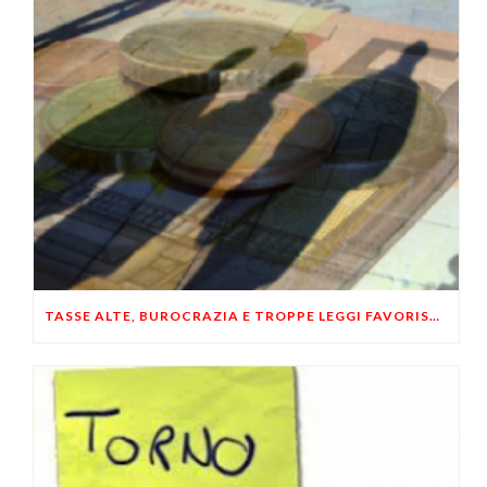
TASSE ALTE, BUROCRAZIA E TROPPE LEGGI FAVORISCONO IL MERCATO NERO