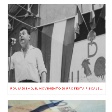
POUJADISMO, IL MOVIMENTO DI PROTESTA FISCALE DEI FRANCESI PRODUTTIVI