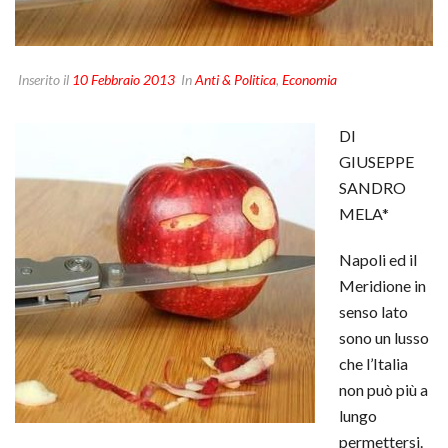
Inserito il
10 Febbraio 2013
In
Anti & Politica
,
Economia
DI
GIUSEPPE
SANDRO
MELA*
Napoli ed il
Meridione in
senso lato
sono un lusso
che l’Italia
non può più a
lungo
permettersi.