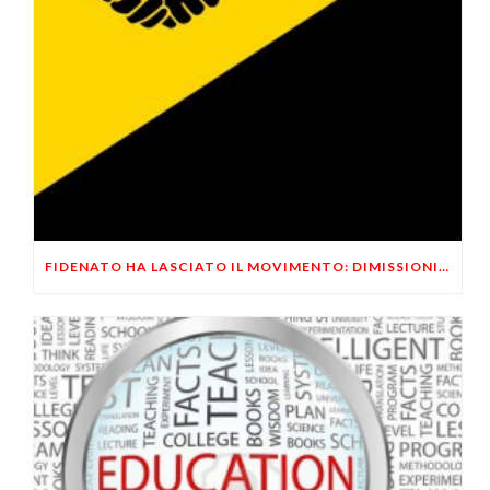
FIDENATO HA LASCIATO IL MOVIMENTO: DIMISSIONI ANNUNCIATE AD APRILE