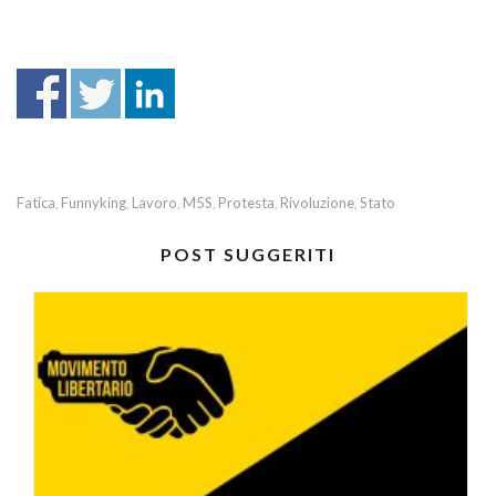
Fatica
Funnyking
Lavoro
M5S
Protesta
Rivoluzione
Stato
,
,
,
,
,
,
POST SUGGERITI