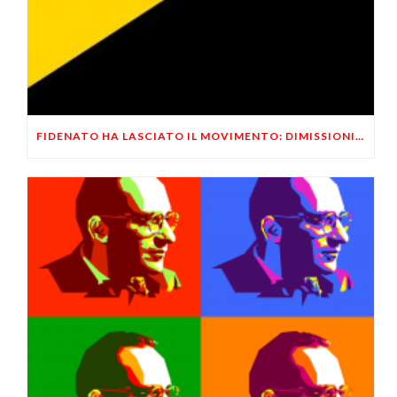
FIDENATO HA LASCIATO IL MOVIMENTO: DIMISSIONI ANNUNCIATE AD APRILE