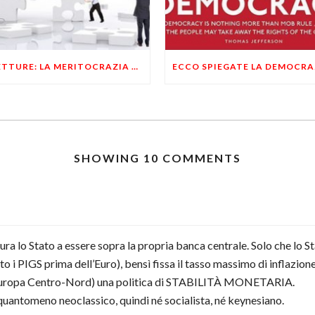
RILETTURE: LA MERITOCRAZIA E’ L’ESSENZA STESSA DELLO STATALISMO
SHOWING 10 COMMENTS
tura lo Stato a essere sopra la propria banca centrale. Solo che lo 
 i PIGS prima dell’Euro), bensì fissa il tasso massimo di inflazione
ell’Europa Centro-Nord) una politica di STABILITÀ MONETARIA.
quantomeno neoclassico, quindi né socialista, né keynesiano.