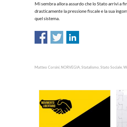
Mi sembra allora assurdo che lo Stato arrivi a fi
drasticamente la pressione fiscale e la sua ingo
quel sistema.
Matteo Corsini
NORVEGIA
Statalismo
Stato Sociale
W
,
,
,
,