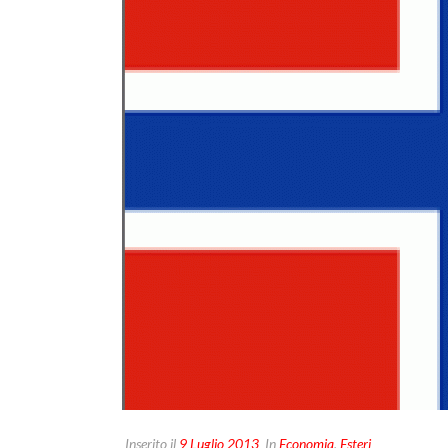
Inserito il
9 Luglio 2013
In
Economia
,
Esteri