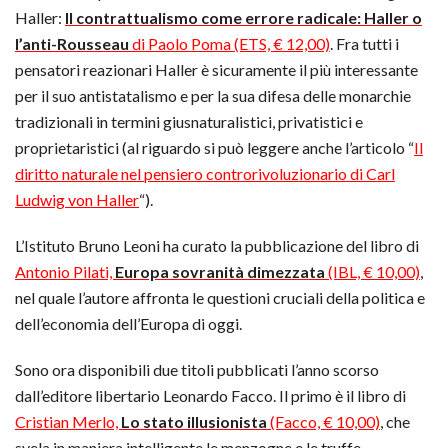
Haller:
Il contrattualismo come errore radicale: Haller o
l’anti-Rousseau
di Paolo Poma (ETS, € 12,00)
. Fra tutti i
pensatori reazionari Haller è sicuramente il più interessante
per il suo antistatalismo e per la sua difesa delle monarchie
tradizionali in termini giusnaturalistici, privatistici e
proprietaristici (al riguardo si può leggere anche l’articolo “
Il
diritto naturale nel pensiero controrivoluzionario di Carl
Ludwig von Haller
“).
L’Istituto Bruno Leoni ha curato la pubblicazione del libro di
Antonio Pilati,
Europa sovranità dimezzata
(IBL, € 10,00)
,
nel quale l’autore affronta le questioni cruciali della politica e
dell’economia dell’Europa di oggi.
Sono ora disponibili due titoli pubblicati l’anno scorso
dall’editore libertario Leonardo Facco. Il primo è il libro di
Cristian Merlo,
Lo stato illusionista
(Facco, € 10,00)
, che
svela in maniera intelligente le menzogne e le truffe