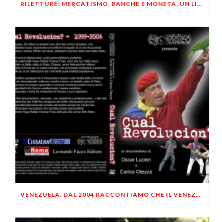
RILETTURE: MERCATISMO, BANCHE E MONETA, UN LIBERTARIO RISPONDE A UN LIBERALE
VENEZUELA, DAL 2004 RACCONTIAMO CHE IL VENEZUELA SAREBBE DIVENTATA DITTATURA