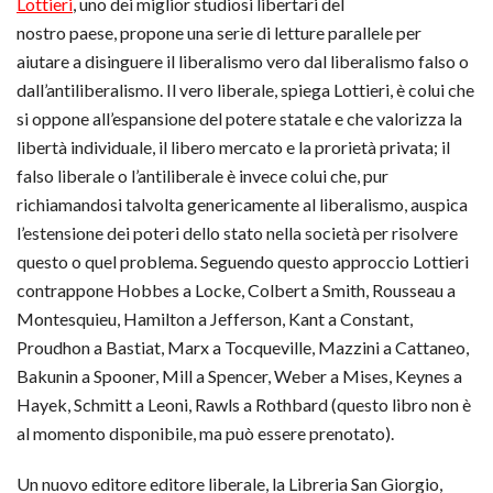
Lottieri
, uno dei miglior studiosi libertari del
nostro paese, propone una serie di letture parallele per
aiutare a disinguere il liberalismo vero dal liberalismo falso o
dall’antiliberalismo. Il vero liberale, spiega Lottieri, è colui che
si oppone all’espansione del potere statale e che valorizza la
libertà individuale, il libero mercato e la prorietà privata; il
falso liberale o l’antiliberale è invece colui che, pur
richiamandosi talvolta genericamente al liberalismo, auspica
l’estensione dei poteri dello stato nella società per risolvere
questo o quel problema. Seguendo questo approccio Lottieri
contrappone Hobbes a Locke, Colbert a Smith, Rousseau a
Montesquieu, Hamilton a Jefferson, Kant a Constant,
Proudhon a Bastiat, Marx a Tocqueville, Mazzini a Cattaneo,
Bakunin a Spooner, Mill a Spencer, Weber a Mises, Keynes a
Hayek, Schmitt a Leoni, Rawls a Rothbard (questo libro non è
al momento disponibile, ma può essere prenotato).
Un nuovo editore editore liberale, la Libreria San Giorgio,