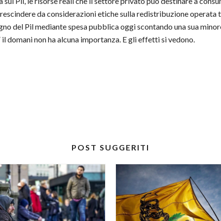
sul Pil, le risorse reali che il settore privato può destinare a consu
rescindere da considerazioni etiche sulla redistribuzione operata t
stegno del Pil mediante spesa pubblica oggi scontando una sua min
il domani non ha alcuna importanza. E gli effetti si vedono.
POST SUGGERITI