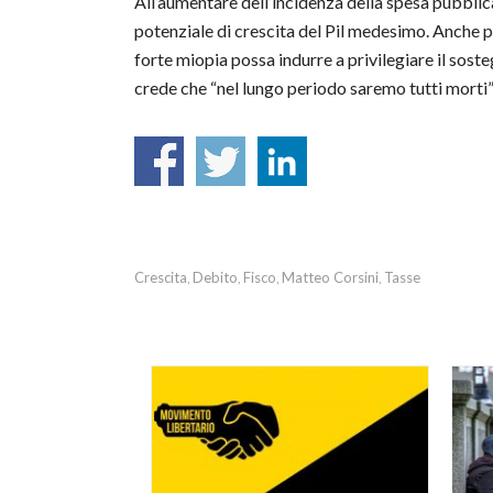
All’aumentare dell’incidenza della spesa pubblica 
potenziale di crescita del Pil medesimo. Anche p
forte miopia possa indurre a privilegiare il so
crede che “nel lungo periodo saremo tutti morti” 
Crescita
Debito
Fisco
Matteo Corsini
Tasse
,
,
,
,