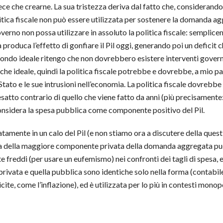
ce che crearne. La sua tristezza deriva dal fatto che, considerando
politica fiscale non può essere utilizzata per sostenere la domanda 
governo non possa utilizzare in assoluto la politica fiscale: semplic
 produca l’effetto di gonfiare il Pil oggi, generando poi un deficit
 mondo ideale ritengo che non dovrebbero esistere interventi govern
 che ideale, quindi la politica fiscale potrebbe e dovrebbe, a mio p
Stato e le sue intrusioni nell’economia. La politica fiscale dovrebbe
l’esatto contrario di quello che viene fatto da anni (più precisamen
considera la spesa pubblica come componente positivo del Pil.
amente in un calo del Pil (e non stiamo ora a discutere della quest
va della maggiore componente privata della domanda aggregata può
 freddi (per usare un eufemismo) nei confronti dei tagli di spesa, e
a privata e quella pubblica sono identiche solo nella forma (contabi
ite, come l’inflazione), ed è utilizzata per lo più in contesti monopo