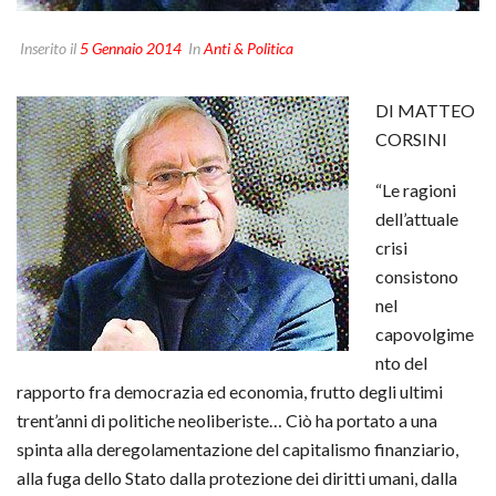
Inserito il
5 Gennaio 2014
In
Anti & Politica
DI MATTEO
CORSINI
“Le ragioni
dell’attuale
crisi
consistono
nel
capovolgime
nto del
rapporto fra democrazia ed economia, frutto degli ultimi
trent’anni di politiche neoliberiste… Ciò ha portato a una
spinta alla deregolamentazione del capitalismo finanziario,
alla fuga dello Stato dalla protezione dei diritti umani, dalla