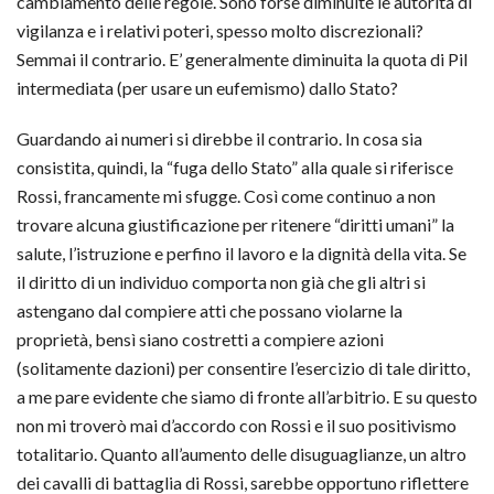
cambiamento delle regole. Sono forse diminuite le autorità di
vigilanza e i relativi poteri, spesso molto discrezionali?
Semmai il contrario. E’ generalmente diminuita la quota di Pil
intermediata (per usare un eufemismo) dallo Stato?
Guardando ai numeri si direbbe il contrario. In cosa sia
consistita, quindi, la “fuga dello Stato” alla quale si riferisce
Rossi, francamente mi sfugge. Così come continuo a non
trovare alcuna giustificazione per ritenere “diritti umani” la
salute, l’istruzione e perfino il lavoro e la dignità della vita. Se
il diritto di un individuo comporta non già che gli altri si
astengano dal compiere atti che possano violarne la
proprietà, bensì siano costretti a compiere azioni
(solitamente dazioni) per consentire l’esercizio di tale diritto,
a me pare evidente che siamo di fronte all’arbitrio. E su questo
non mi troverò mai d’accordo con Rossi e il suo positivismo
totalitario. Quanto all’aumento delle disuguaglianze, un altro
dei cavalli di battaglia di Rossi, sarebbe opportuno riflettere