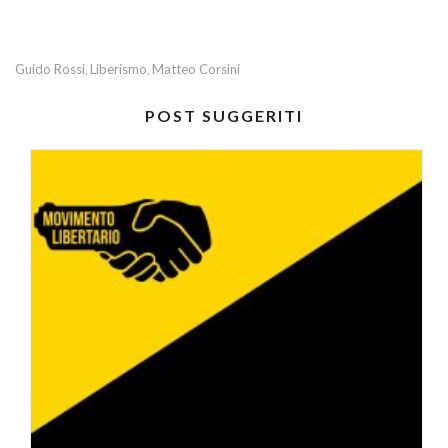
Guido Rossi
Liberismo
Matteo Corsini
,
,
POST SUGGERITI