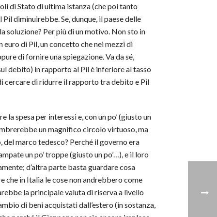
oli di Stato di ultima istanza (che poi tanto
 Pil diminuirebbe. Se, dunque, il paese delle
la soluzione? Per più di un motivo. Non sto in
n euro di Pil, un concetto che nei mezzi di
ppure di fornire una spiegazione. Va da sé,
l debito) in rapporto al Pil è inferiore al tasso
i cercare di ridurre il rapporto tra debito e Pil
a spesa per interessi e, con un po’ (giusto un
. Sembrerebbe un magnifico circolo virtuoso, ma
pio, del marco tedesco? Perché il governo era
ampate un po’ troppe (giusto un po’…), e il loro
samente; d’altra parte basta guardare cosa
re che in Italia le cose non andrebbero come
arebbe la principale valuta di riserva a livello
ambio di beni acquistati dall’estero (in sostanza,