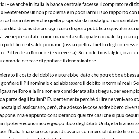
ci – se anche in Italia la banca centrale facesse il compratore di tit
o diventerebbe un non problema e in pochi anni il suo rapporto con il
i ostina a ritenere che quella proposta dai nostalgici non sarebbe 
’assurdità di considerare ogni euro di spesa pubblica equivalente a u
tà, viene presentato come una verità sulla quale non vale la pena ne
pubblico e il saldo primario (ossia quello al netto degli interessi su
o e Pil tende a diminuire (e viceversa). Secondo i nostalgici, invece d
ù comodo cercare di gonfiare il denominatore.
rato il costo del debito aiuterebbe, dato che potrebbe abbassare l
 gonfiare il Pil nominale e ad abbassare il debito in termini reali
vigava nell’oro e la lira non era considerata alla stregua, per esem
e da parte degli italiani? Evidentemente perché di lire ne venivano st
I nostalgici assicurano, però, che adesso le cose andrebbero diver
Giappone. Ma è appunto considerando quei tre casi che si può dedur
ha il potere economico e geopolitico degli Stati Uniti, e la lira non s
per l’Italia finanziare corposi disavanzi commerciali dando lire in c