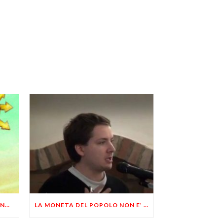
RILETTURE: MERCATISMO, BANCHE E MONETA, UN LIBERTARIO RISPONDE A UN LIBERALE
LA MONETA DEL POPOLO NON E’ CERTO LA MONETA DELLO STATO