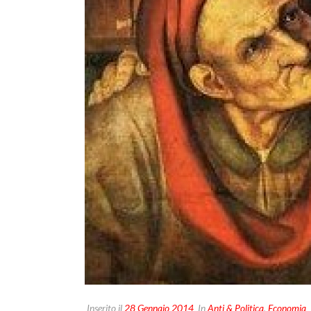
Inserito il
28 Gennaio 2014
In
Anti & Politica
,
Economia