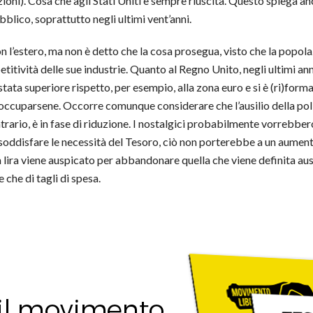
zioni). Cosa che agli Stati Uniti è sempre riuscita. Questo spiega 
lico, soprattutto negli ultimi vent’anni.
on l’estero, ma non è detto che la cosa prosegua, visto che la popo
titività delle sue industrie. Quanto al Regno Unito, negli ultimi an
tata superiore rispetto, per esempio, alla zona euro e si è (ri)for
occuparsene. Occorre comunque considerare che l’ausilio della poli
trario, è in fase di riduzione. I nostalgici probabilmente vorrebbero 
r soddisfare le necessità del Tesoro, ciò non porterebbe a un aumen
la lira viene auspicato per abbandonare quella che viene definita aust
 che di tagli di spesa.