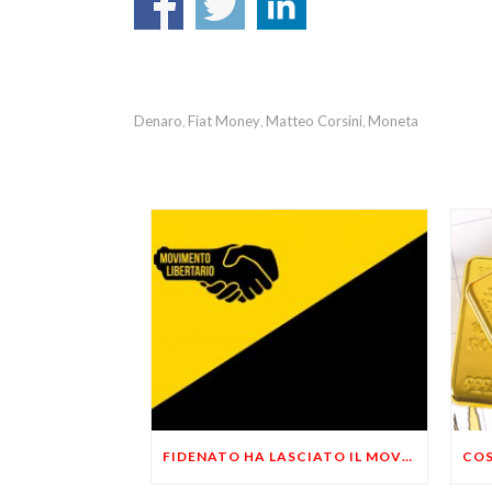
Denaro
Fiat Money
Matteo Corsini
Moneta
,
,
,
FIDENATO HA LASCIATO IL MOVIMENTO: DIMISSIONI ANNUNCIATE AD APRILE