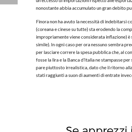
un eccesso di importazioni rispetto alle esporta
nonostante abbia accumulato un gran debito pubb
Finora non ha avuto la necessità di indebitarsi c
(coreana e cinese su tutte) sta erodendo la compe
impropriamente viene considerata inflazione) è s
simile). In ogni caso per ora nessuno sembra pre
per lasciare correre la spesa pubblica che, al con
fosse la lira e la Banca d’Italia ne stampasse pe
pare piuttosto irrealistica, dato che il ritorno al
stati raggiunti a suon di aumenti di entrate invece