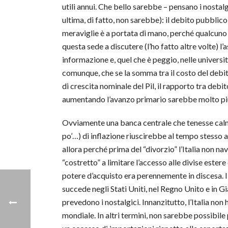
utili annui. Che bello sarebbe – pensano i nostalgi
ultima, di fatto, non sarebbe): il debito pubblic
meraviglie è a portata di mano, perché qualcuno s
questa sede a discutere (l’ho fatto altre volte) l
informazione e, quel che è peggio, nelle universi
comunque, che se la somma tra il costo del debito 
di crescita nominale del Pil, il rapporto tra debit
aumentando l’avanzo primario sarebbe molto pi
Ovviamente una banca centrale che tenesse calmie
po’…) di inflazione riuscirebbe al tempo stesso a
allora perché prima del “divorzio” l’Italia non na
“costretto” a limitare l’accesso alle divise ester
potere d’acquisto era perennemente in discesa. 
succede negli Stati Uniti, nel Regno Unito e in 
prevedono i nostalgici. Innanzitutto, l’Italia non 
mondiale. In altri termini, non sarebbe possibile 