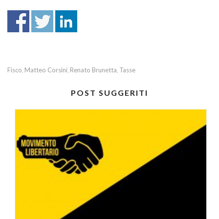
Fisco
Matteo Corsini
Renato Brunetta
Tasse
,
,
,
POST SUGGERITI