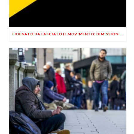
FIDENATO HA LASCIATO IL MOVIMENTO: DIMISSIONI ANNUNCIATE AD APRILE