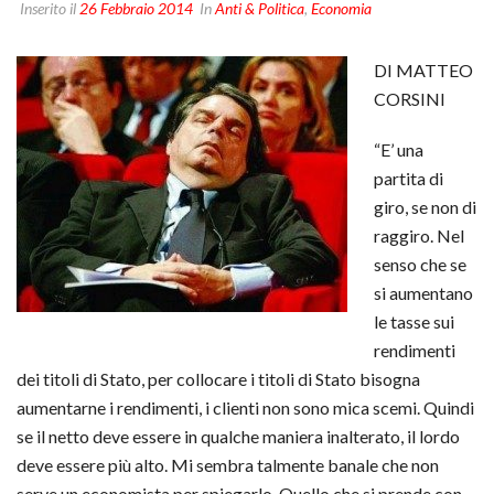
Inserito il
26 Febbraio 2014
In
Anti & Politica
,
Economia
DI MATTEO
CORSINI
“E’ una
partita di
giro, se non di
raggiro. Nel
senso che se
si aumentano
le tasse sui
rendimenti
dei titoli di Stato, per collocare i titoli di Stato bisogna
aumentarne i rendimenti, i clienti non sono mica scemi. Quindi
se il netto deve essere in qualche maniera inalterato, il lordo
deve essere più alto. Mi sembra talmente banale che non
serve un economista per spiegarlo. Quello che si prende con