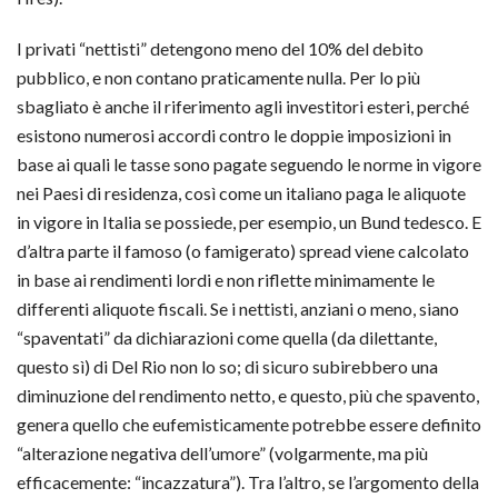
I privati “nettisti” detengono meno del 10% del debito
pubblico, e non contano praticamente nulla. Per lo più
sbagliato è anche il riferimento agli investitori esteri, perché
esistono numerosi accordi contro le doppie imposizioni in
base ai quali le tasse sono pagate seguendo le norme in vigore
nei Paesi di residenza, così come un italiano paga le aliquote
in vigore in Italia se possiede, per esempio, un Bund tedesco. E
d’altra parte il famoso (o famigerato) spread viene calcolato
in base ai rendimenti lordi e non riflette minimamente le
differenti aliquote fiscali. Se i nettisti, anziani o meno, siano
“spaventati” da dichiarazioni come quella (da dilettante,
questo sì) di Del Rio non lo so; di sicuro subirebbero una
diminuzione del rendimento netto, e questo, più che spavento,
genera quello che eufemisticamente potrebbe essere definito
“alterazione negativa dell’umore” (volgarmente, ma più
efficacemente: “incazzatura”). Tra l’altro, se l’argomento della