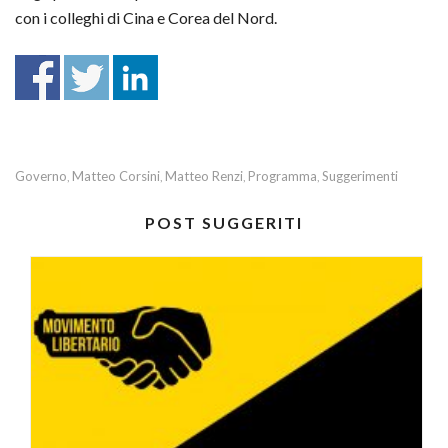
con i colleghi di Cina e Corea del Nord.
Governo
Matteo Corsini
Matteo Renzi
Programma
Suggerimenti
,
,
,
,
POST SUGGERITI