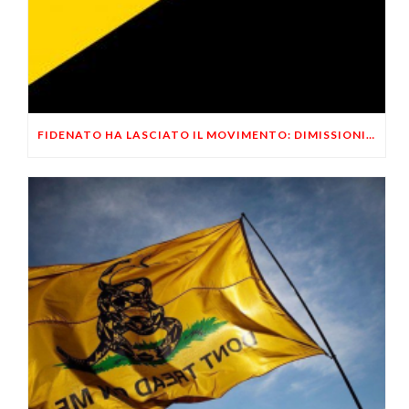
FIDENATO HA LASCIATO IL MOVIMENTO: DIMISSIONI ANNUNCIATE AD APRILE