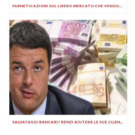
FARNETICAZIONI SUL LIBERO MERCATO CHE VENGONO DA LONTANO
SALVATAGGI BANCARI? RENZI AIUTERÀ LE SUE CLIENTELE COI VOSTRI SOLDI