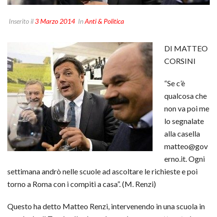
Inserito il
3 Marzo 2014
In
Anti & Politica
DI MATTEO
CORSINI
“Se c’è
qualcosa che
non va poi me
lo segnalate
alla casella
matteo@gov
erno.it
.
Ogni
settimana andrò nelle scuole ad ascoltare le richieste e poi
torno a Roma con i compiti a casa”. (M. Renzi)
Questo ha detto Matteo Renzi, intervenendo in una scuola in