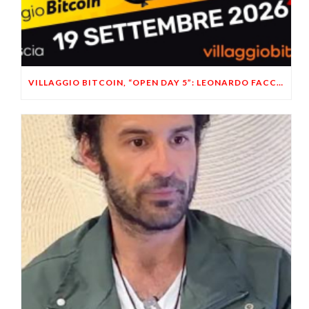
VILLAGGIO BITCOIN, “OPEN DAY 5”: LEONARDO FACCO OSPITE A BRESCIA