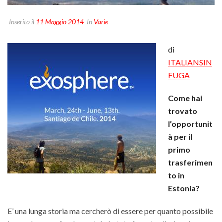
Inserito il
11 Maggio 2014
In
Varie
di
ITALIANSIN
FUGA
Come hai
trovato
l’opportunit
à per il
primo
trasferimen
to in
Estonia?
E’ una lunga storia ma cercherò di essere per quanto possibile