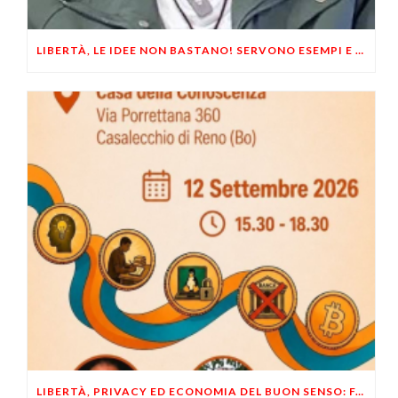
LIBERTÀ, LE IDEE NON BASTANO! SERVONO ESEMPI E UN PO’ DI COERENZA
LIBERTÀ, PRIVACY ED ECONOMIA DEL BUON SENSO: FACCO E MUSUMECI A CASALECCHIO DI RENO (BO)