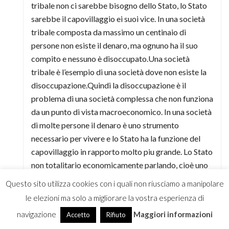
tribale non ci sarebbe bisogno dello Stato, lo Stato
sarebbe il capovillaggio ei suoi vice. In una società
tribale composta da massimo un centinaio di
persone non esiste il denaro, ma ognuno ha il suo
compito e nessuno è disoccupato.Una società
tribale è l’esempio di una società dove non esiste la
disoccupazione.Quindi la disoccupazione è il
problema di una società complessa che non funziona
da un punto di vista macroeconomico. In una società
di molte persone il denaro è uno strumento
necessario per vivere e lo Stato ha la funzione del
capovillaggio in rapporto molto piu grande. Lo Stato
non totalitario economicamente parlando, cioè uno
Stato non comunista, svolge il ruolo di garantire la
Questo sito utilizza cookies con i quali non riusciamo a manipolare
piena occupazione di tutti gli abitanti in armonia col
le elezioni ma solo a migliorare la vostra esperienza di
l’impresa privata avendo l’autorità esclusiva di
navigazione
Maggiori informazioni
Accetto
Rifiuto
creare moneta ossia di essere il vero motore