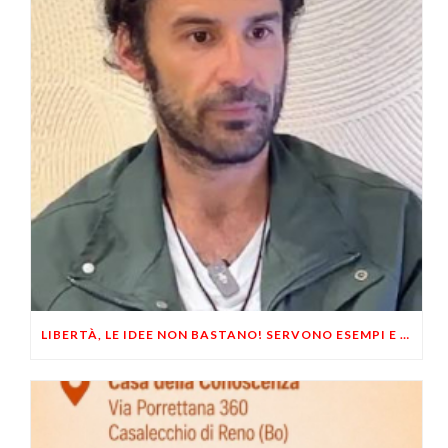
LIBERTÀ, LE IDEE NON BASTANO! SERVONO ESEMPI E UN PO’ DI COERENZA