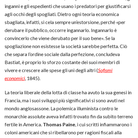
inganni e gli espedienti che usano i predatori per giustificarsi
agli occhi degli spogliati. Dietro ogni teoria economica
sbagliata, infatti, si cela sempre un’estorsione, perché «per
derubare il pubblico, occorre ingannarlo. Ingannarlo è
convincerlo che viene derubato per il suo bene». Se la
spogliazione non esistesse la società sarebbe perfetta. Ciò
che separa l’ordine sociale dalla perfezione, concludeva
Bastiat, è proprio lo sforzo costante dei suoi membri di
vivere e crescere alle spese gli uni degli altri (
Sofismi
economici
, 1845).
La teoria liberale della lotta di classe ha avuto la sua genesi in
Francia, ma i suoi sviluppi più significativi si sono avuti nel
mondo anglosassone. La polemica illuminista contro le
monarchie assolute aveva infatti trovato fin da subito terreno
fertile in America.
Thomas Paine
, i cui scritti infiammarono i
coloni americani che si ribellarono per ragioni fiscali alla