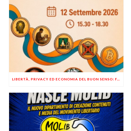
LIBERTÀ, PRIVACY ED ECONOMIA DEL BUON SENSO: FACCO E MUSUMECI A CASALECCHIO DI RENO (BO)