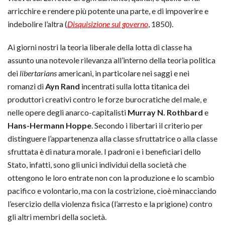
arricchire e rendere più potente una parte, e di impoverire e
indebolire l’altra (
Disquisizione sul governo
, 1850).
Ai giorni nostri la teoria liberale della lotta di classe ha
assunto una notevole rilevanza all’interno della teoria politica
dei
libertarians
americani, in particolare nei saggi e nei
romanzi di
Ayn Rand
incentrati sulla lotta titanica dei
produttori creativi contro le forze burocratiche del male, e
nelle opere degli anarco-capitalisti
Murray N. Rothbard
e
Hans-Hermann Hoppe
. Secondo i libertari il criterio per
distinguere l’appartenenza alla classe sfruttatrice o alla classe
sfruttata è di natura morale. I padroni e i beneficiari dello
Stato, infatti, sono gli unici individui della società che
ottengono le loro entrate non con la produzione e lo scambio
pacifico e volontario, ma con la costrizione, cioè minacciando
l’esercizio della violenza fisica (l’arresto e la prigione) contro
gli altri membri della società.