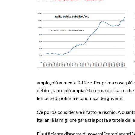
ampio, più aumenta l’affare. Per prima cosa, più d
debito, tanto più ampia è la forma di ricatto ch
le scelte di politica economica dei governi.
C’è poi da considerare il fattore rischio. A quant
italiani è la migliore garanzia posta a tutela delle
E’ sufficiente disporre di governi “compiacenti”, e