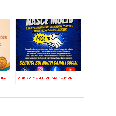
LIBERTÀ, PRIVACY ED ECONOMIA DEL BUON SENSO: FACCO E MUSUMECI A CASALECCHIO DI RENO (BO)
ARRIVA MOLIB, UN ALTRO MODO DI COMUNICARE LIBERTARIO