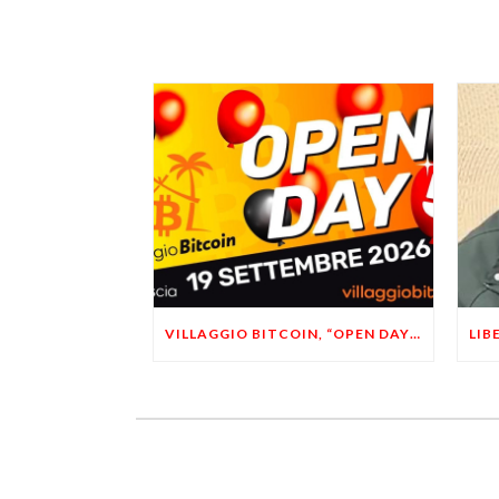
VILLAGGIO BITCOIN, “OPEN DAY 5”: LEONARDO FACCO OSPITE A BRESCIA