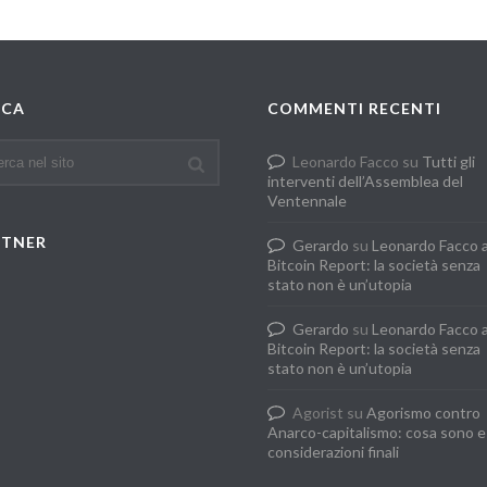
RCA
COMMENTI RECENTI
Leonardo Facco
su
Tutti gli
interventi dell’Assemblea del
Ventennale
RTNER
Gerardo
su
Leonardo Facco 
Bitcoin Report: la società senza
stato non è un’utopia
Gerardo
su
Leonardo Facco 
Bitcoin Report: la società senza
stato non è un’utopia
Agorist
su
Agorismo contro
Anarco-capitalismo: cosa sono e
considerazioni finali