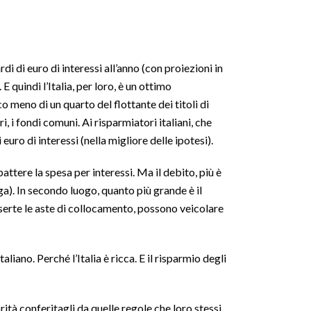
di di euro di interessi all’anno (con proiezioni in
 E quindi l’Italia, per loro, è un ottimo
 meno di un quarto del flottante dei titoli di
i, i fondi comuni. Ai risparmiatori italiani, che
ro di interessi (nella migliore delle ipotesi).
ttere la spesa per interessi. Ma il debito, più è
aga). In secondo luogo, quanto più grande è il
serte le aste di collocamento, possono veicolare
iano. Perché l’Italia è ricca. E il risparmio degli
orità conferitagli da quelle regole che loro stessi