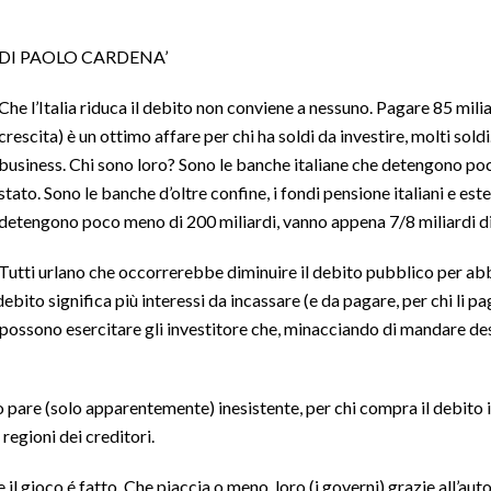
DI PAOLO CARDENA’
Che l’Italia riduca il debito non conviene a nessuno. Pagare 85 miliar
crescita) è un ottimo affare per chi h
a soldi da investire, molti soldi.
business. Chi sono loro? Sono le banche italiane che detengono poco
stato. Sono le banche d’oltre confine, i fondi pensione italiani e ester
detengono poco meno di 200 miliardi, vanno appena 7/8 miliardi di eu
Tutti urlano che occorrerebbe diminuire il debito pubblico per abba
ebito significa più interessi da incassare (e da pagare, per chi li p
e possono esercitare gli investitore che, minacciando di mandare de
o pare (solo apparentemente) inesistente, per chi compra il debito ital
 regioni dei creditori.
 il gioco é fatto. Che piaccia o meno, loro (i governi) grazie all’aut