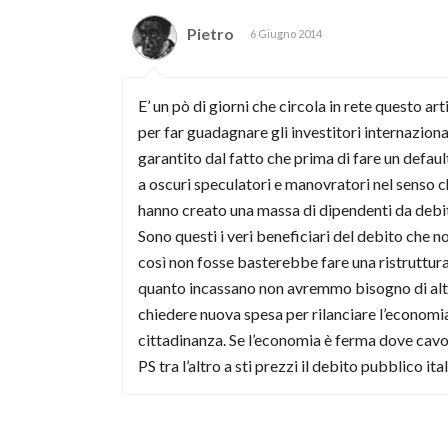
Pietro
6 Giugno 2014
E’ un pò di giorni che circola in rete questo a
per far guadagnare gli investitori internazion
garantito dal fatto che prima di fare un defau
a oscuri speculatori e manovratori nel senso 
hanno creato una massa di dipendenti da debit
Sono questi i veri beneficiari del debito che no
così non fosse basterebbe fare una ristruttura
quanto incassano non avremmo bisogno di altro d
chiedere nuova spesa per rilanciare l’economia 
cittadinanza. Se l’economia è ferma dove cavo
PS tra l’altro a sti prezzi il debito pubblico 