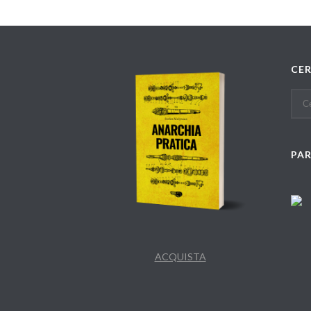
CE
PA
ACQUISTA