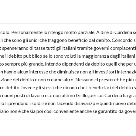
rticolo. Personalmente lo ritengo molto parziale. A dire di Cardenà s
ali che sono gli unici che traggono beneficio dal debito. Concordo s
lt spenneranno di tasse tutti gli italiani tramite governi compiacen
che il debito pubblico se lo sono voluti la maggioranza degli ital
o sempre più grande. Intendo dipendenti da debito quelli che per un
n hanno alcun interesse che diminuisca non gli investitori internazio
zione del debito e non crearne altro. Nessuno ci presterebbe più un
ebito. Invece gli stessi che dicono che i beneficiari del debito son
nuovi posti di lavoro ecc non ultimo Grillo, per cui Cardenà ha gran
lo li prendono i soldi se non facendo disavanzo e quindi nuovo de
italiano non è che sia poi così conveniente anche se garantito da gov