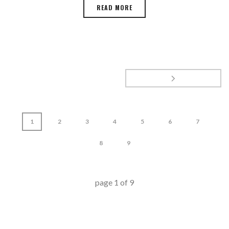
READ MORE
1
2
3
4
5
6
7
8
9
page
1
of
9