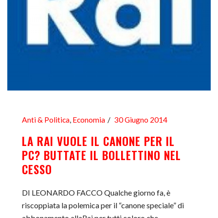
Anti & Politica
,
Economia
30 Giugno 2014
LA RAI VUOLE IL CANONE PER IL
PC? BUTTATE IL BOLLETTINO NEL
CESSO
DI LEONARDO FACCO Qualche giorno fa, è
riscoppiata la polemica per il “canone speciale” di
abbonamento allaRai per tutti coloro che