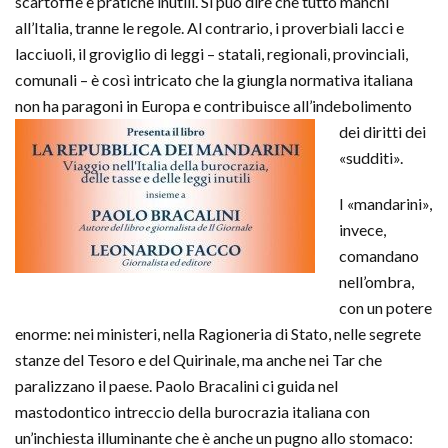
scartoffie e pratiche inutili. Si può dire che tutto manchi
all’Italia, tranne le regole. Al contrario, i proverbiali lacci e
lacciuoli, il groviglio di leggi – statali, regionali, provinciali,
comunali – è così intricato che la giungla normativa italiana
non ha paragoni in Europa e
contribuisce all’indebolimento
dei diritti dei
«sudditi».
I «mandarini»,
invece,
comandano
nell’ombra,
con un potere
enorme: nei ministeri, nella Ragioneria di Stato, nelle segrete
stanze del Tesoro e del Quirinale, ma anche nei Tar che
paralizzano il paese. Paolo Bracalini ci guida nel
mastodontico intreccio della burocrazia italiana con
un’inchiesta illuminante che è anche un pugno allo stomaco: