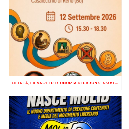
LIBERTÀ, PRIVACY ED ECONOMIA DEL BUON SENSO: FACCO E MUSUMECI A CASALECCHIO DI RENO (BO)