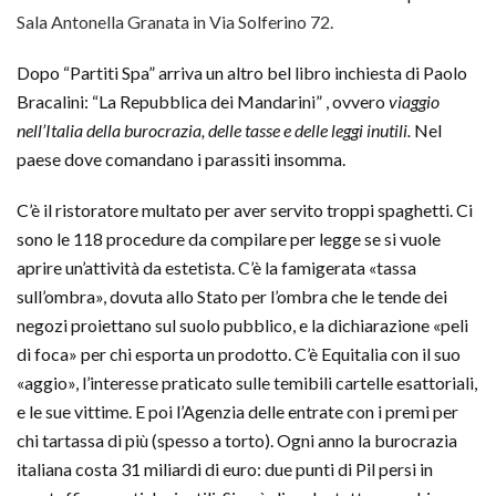
Sala Antonella Granata in Via Solferino 72.
Dopo “Partiti Spa” arriva un altro bel libro inchiesta di Paolo
Bracalini: “La Repubblica dei Mandarini” , ovvero
viaggio
nell’Italia della burocrazia, delle tasse e delle leggi inutili.
Nel
paese dove comandano i parassiti insomma.
C’è il ristoratore multato per aver servito troppi spaghetti. Ci
sono le 118 procedure da compilare per legge se si vuole
aprire un’attività da estetista. C’è la famigerata «tassa
sull’ombra», dovuta allo Stato per l’ombra che le tende dei
negozi proiettano sul suolo pubblico, e la dichiarazione «peli
di foca» per chi esporta un prodotto. C’è Equitalia con il suo
«aggio», l’interesse praticato sulle temibili cartelle esattoriali,
e le sue vittime. E poi l’Agenzia delle entrate con i premi per
chi tartassa di più (spesso a torto). Ogni anno la burocrazia
italiana costa 31 miliardi di euro: due punti di Pil persi in