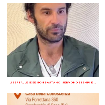
LIBERTÀ, LE IDEE NON BASTANO! SERVONO ESEMPI E UN PO’ DI COERENZA