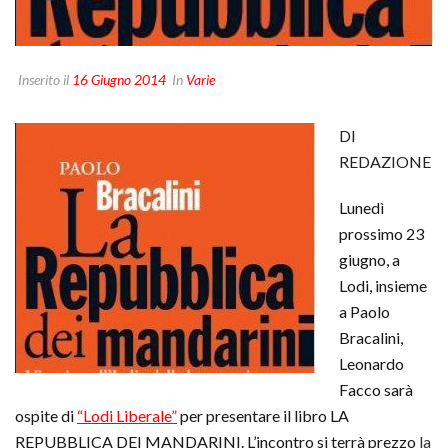
Inserito il
16 Giugno 2014
In
Varie
DI
REDAZIONE
Lunedì
prossimo 23
giugno, a
Lodi, insieme
a Paolo
Bracalini,
Leonardo
Facco sarà
ospite di
“Lodi Liberale”
per presentare il libro LA
REPUBBLICA DEI MANDARINI. L’incontro si terrà prezzo
la