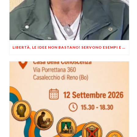
LIBERTÀ, LE IDEE NON BASTANO! SERVONO ESEMPI E UN PO’ DI COERENZA