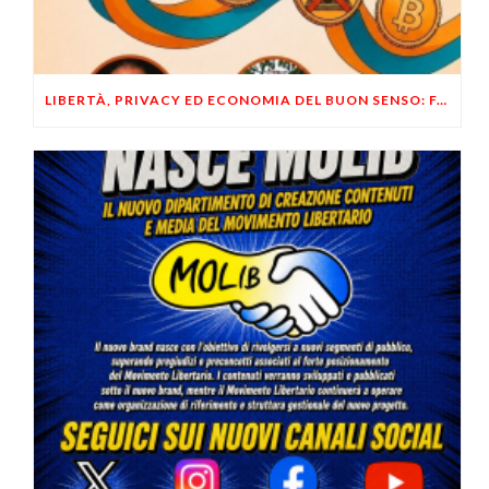
LIBERTÀ, PRIVACY ED ECONOMIA DEL BUON SENSO: FACCO E MUSUMECI A CASALECCHIO DI RENO (BO)