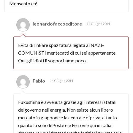
Monsanto eh!
leonardofaccoeditore
14 Giugno 2014
Evita di linkare spazzatura legata ai NAZI-
COMUNISTI mentecatti di cui sei appartanente.
Qui, gli idioti li sopportiamo poco.
Fabio
14 Giugno 2014
Fukushima è avvenuta grazie agli interessi statali
delgoverno nell’energia. Non esiste alcun libero
mercato in giappone e la centrale è ‘privata’ tanto
quanto lo sono lePoste ele Ferrovie qui in italia:
davvero mi vuoi farcredereche le ritieni private solo