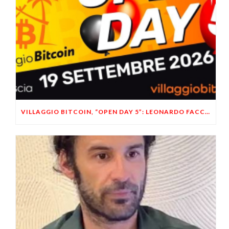
VILLAGGIO BITCOIN, “OPEN DAY 5”: LEONARDO FACCO OSPITE A BRESCIA