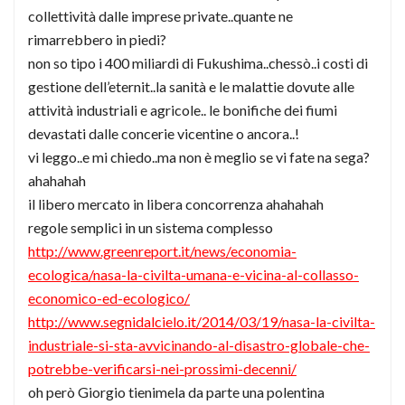
collettività dalle imprese private..quante ne
rimarrebbero in piedi?
non so tipo i 400 miliardi di Fukushima..chessò..i costi di
gestione dell’eternit..la sanità e le malattie dovute alle
attività industriali e agricole.. le bonifiche dei fiumi
devastati dalle concerie vicentine o ancora..!
vi leggo..e mi chiedo..ma non è meglio se vi fate na sega?
ahahahah
il libero mercato in libera concorrenza ahahahah
regole semplici in un sistema complesso
http://www.greenreport.it/news/economia-
ecologica/nasa-la-civilta-umana-e-vicina-al-collasso-
economico-ed-ecologico/
http://www.segnidalcielo.it/2014/03/19/nasa-la-civilta-
industriale-si-sta-avvicinando-al-disastro-globale-che-
potrebbe-verificarsi-nei-prossimi-decenni/
oh però Giorgio tienimela da parte una polentina