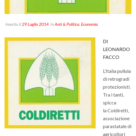
Inserito il
29 Luglio 2014
In
Anti & Politica
,
Economia
DI
LEONARDO
FACCO
L’Italia pullula
di retrogradi
protezionisti.
Tra i tanti,
spicca
la Coldiretti,
associazione
parastatale di
agricoltori