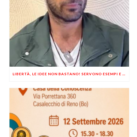
LIBERTÀ, LE IDEE NON BASTANO! SERVONO ESEMPI E UN PO’ DI COERENZA