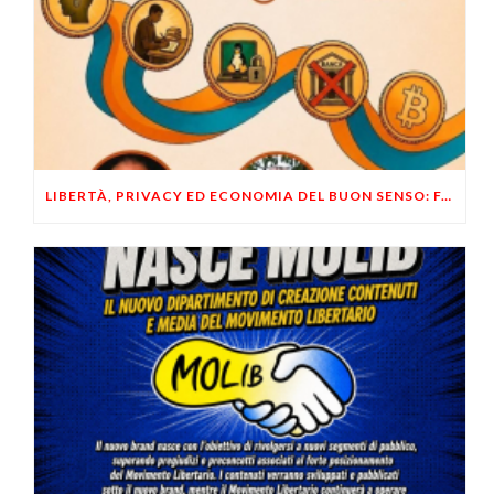
LIBERTÀ, PRIVACY ED ECONOMIA DEL BUON SENSO: FACCO E MUSUMECI A CASALECCHIO DI RENO (BO)