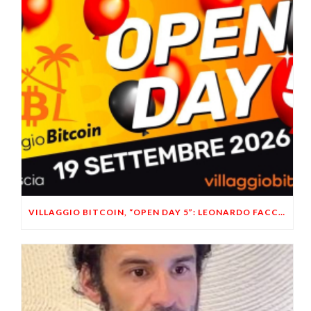
VILLAGGIO BITCOIN, “OPEN DAY 5”: LEONARDO FACCO OSPITE A BRESCIA