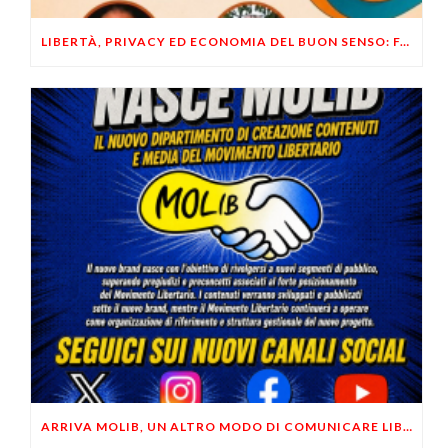
LIBERTÀ, PRIVACY ED ECONOMIA DEL BUON SENSO: FACCO E MUSUMECI A CASALECCHIO DI RENO (BO)
ARRIVA MOLIB, UN ALTRO MODO DI COMUNICARE LIBERTARIO