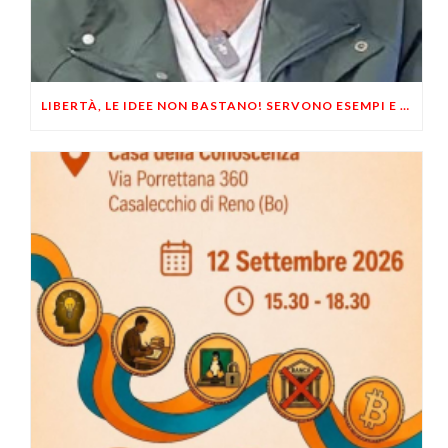
LIBERTÀ, LE IDEE NON BASTANO! SERVONO ESEMPI E UN PO’ DI COERENZA