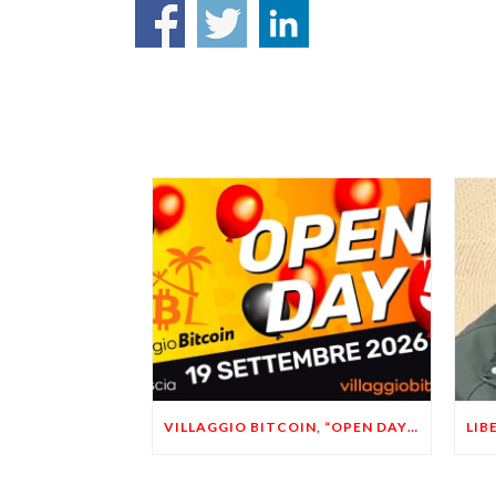
VILLAGGIO BITCOIN, “OPEN DAY 5”: LEONARDO FACCO OSPITE A BRESCIA