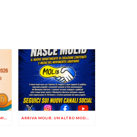
LIBERTÀ, PRIVACY ED ECONOMIA DEL BUON SENSO: FACCO E MUSUMECI A CASALECCHIO DI RENO (BO)
ARRIVA MOLIB, UN ALTRO MODO DI COMUNICARE LIBERTARIO