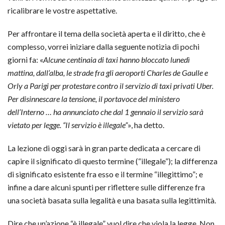
ricalibrare le vostre aspettative.
Per affrontare il tema della società aperta e il diritto, che è
complesso, vorrei iniziare dalla seguente notizia di pochi
giorni fa: «
Alcune centinaia di taxi hanno bloccato lunedì
mattina, dall’alba, le strade fra gli aeroporti Charles de Gaulle e
Orly a Parigi per protestare contro il servizio di taxi privati Uber.
Per disinnescare la tensione, il portavoce del ministero
dell’Interno … ha annunciato che dal 1 gennaio il servizio sarà
vietato per legge. “Il servizio è illegale”
», ha detto.
La lezione di oggi sarà in gran parte dedicata a cercare di
capire il significato di questo termine (“illegale”); la differenza
di significato esistente fra esso e il termine “illegittimo”; e
infine a dare alcuni spunti per riflettere sulle differenze fra
una società basata sulla legalità e una basata sulla legittimità.
Dire che un’azione “è illegale” vuol dire che viola la legge. Non