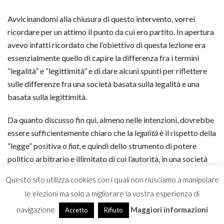
Avvicinandomi alla chiusura di questo intervento, vorrei
ricordare per un attimo il punto da cui ero partito. In apertura
avevo infatti ricordato che l’obiettivo di questa lezione era
essenzialmente quello di capire la differenza fra i termini
“legalità” e “legittimità” e di dare alcuni spunti per riflettere
sulle differenze fra una società basata sulla legalità e una
basata sulla legittimità.
Da quanto discusso fin qui, almeno nelle intenzioni, dovrebbe
essere sufficientemente chiaro che la
legalità
è il rispetto della
“legge” positiva o
fiat
, e quindi dello strumento di potere
politico arbitrario e illimitato di cui l’autorità, in una società
totalitaria e collettivista come quella italiana attuale, dispone
Questo sito utilizza cookies con i quali non riusciamo a manipolare
per conseguire i suoi obiettivi particolari. Dovrebbe inoltre
le elezioni ma solo a migliorare la vostra esperienza di
essere altrettanto chiaro che la
legittimità
è il rispetto della
navigazione
Maggiori informazioni
Legge intesa come principio, cioè come regola generale e
Accetto
Rifiuto
negativa di comportamento individuale che esiste