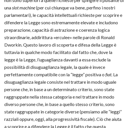
non sono superiori a quelle richieste per spingere il pulsante di
una
slot machine
(per cui chiunque va bene, perfino i nostri
parlamentari), le capacità intellettuali richieste per scoprire e
difendere la Legge sono estremamente elevate e includono
preparazione, capacità di astrazione e coerenza logica
straordinarie, addirittura «erculee» nelle parole di Ronald
Dworkin. Questo lavoro di scoperta e difesa della Legge è
tuttavia in qualche modo facilitato dal fatto che, dove la
legge è la Legge, l’uguaglianza davanti a essa esclude la
possibilità di disuguaglianza legale, la quale è invece
perfettamente compatibile con la “legge” positiva o
fiat
. La
disuguaglianza legale consiste nel trattare in modo uguale
persone che, in base a un determinato criterio, sono state
raggruppate nella stessa categoria e nel trattare in modo
diverso persone che, in base a quello stesso criterio, sono
state raggruppate in categorie diverse (pensiamo alle “leggi”
razziali oppure, oggi, alla progressività fiscale). Ciò che aiuta
a scoprire e a difendere la Legge è il fatto che questa