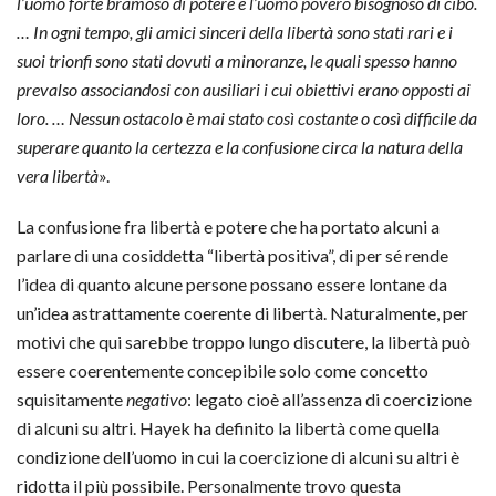
l’uomo forte bramoso di potere e l’uomo povero bisognoso di cibo.
… In ogni tempo, gli amici sinceri della libertà sono stati rari e i
suoi trionfi sono stati dovuti a minoranze, le quali spesso hanno
prevalso associandosi con ausiliari i cui obiettivi erano opposti ai
loro. … Nessun ostacolo è mai stato così costante o così difficile da
superare quanto la certezza e la confusione circa la natura della
vera libertà
».
La confusione fra libertà e potere che ha portato alcuni a
parlare di una cosiddetta “libertà positiva”, di per sé rende
l’idea di quanto alcune persone possano essere lontane da
un’idea astrattamente coerente di libertà. Naturalmente, per
motivi che qui sarebbe troppo lungo discutere, la libertà può
essere coerentemente concepibile solo come concetto
squisitamente
negativo
: legato cioè all’assenza di coercizione
di alcuni su altri. Hayek ha definito la libertà come quella
condizione dell’uomo in cui la coercizione di alcuni su altri è
ridotta il più possibile. Personalmente trovo questa