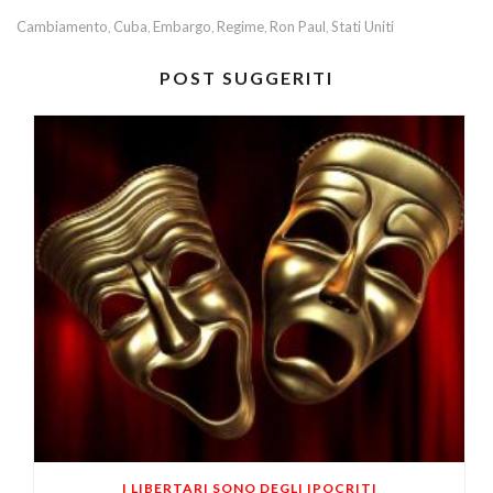
Cambiamento
Cuba
Embargo
Regime
Ron Paul
Stati Uniti
,
,
,
,
,
POST SUGGERITI
I LIBERTARI SONO DEGLI IPOCRITI