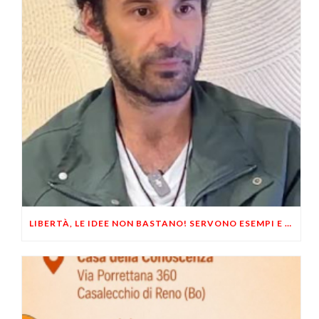
LIBERTÀ, LE IDEE NON BASTANO! SERVONO ESEMPI E UN PO’ DI COERENZA