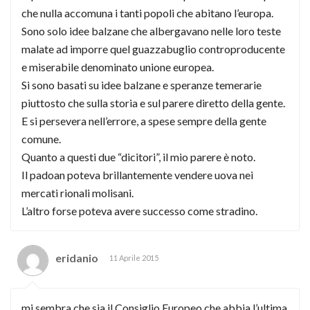
che nulla accomuna i tanti popoli che abitano l’europa.
Sono solo idee balzane che albergavano nelle loro teste
malate ad imporre quel guazzabuglio controproducente
e miserabile denominato unione europea.
Si sono basati su idee balzane e speranze temerarie
piuttosto che sulla storia e sul parere diretto della gente.
E si persevera nell’errore, a spese sempre della gente
comune.
Quanto a questi due “dicitori”, il mio parere è noto.
Il padoan poteva brillantemente vendere uova nei
mercati rionali molisani.
L’altro forse poteva avere successo come stradino.
eridanio
11 Aprile 2015
mi sembra che sia il Consiglio Europeo che abbia l’ultima