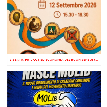
LIBERTÀ, PRIVACY ED ECONOMIA DEL BUON SENSO: FACCO E MUSUMECI A CASALECCHIO DI RENO (BO)