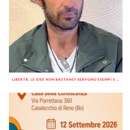
LIBERTÀ, LE IDEE NON BASTANO! SERVONO ESEMPI E UN PO’ DI COERENZA