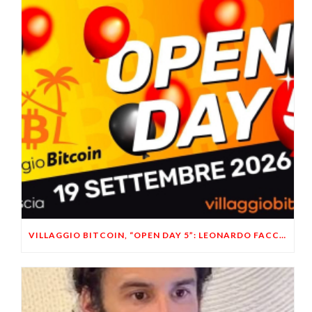
VILLAGGIO BITCOIN, “OPEN DAY 5”: LEONARDO FACCO OSPITE A BRESCIA