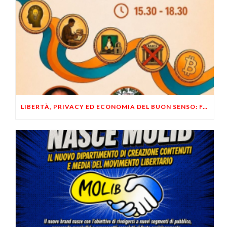
LIBERTÀ, PRIVACY ED ECONOMIA DEL BUON SENSO: FACCO E MUSUMECI A CASALECCHIO DI RENO (BO)